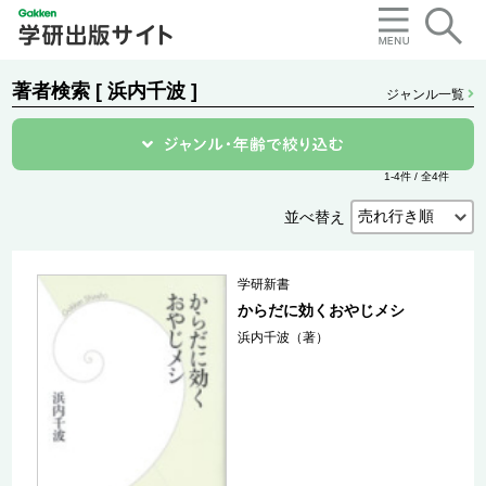
著者検索 [ 浜内千波 ]
ジャンル一覧
1-4件 / 全4件
並べ替え
学研新書
からだに効くおやじメシ
浜内千波（著）