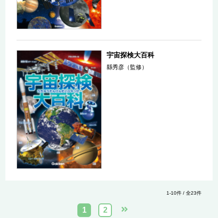
宇宙探検大百科
縣秀彦（監修）
1-10件 / 全23件
1
2