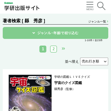
著者検索 [ 縣 秀彦 ]
ジャンル一覧
1-10件 / 全23件
1
2
並べ替え
学研の図鑑ＬＩＶＥクイズ
宇宙のクイズ図鑑
縣秀彦（監修）