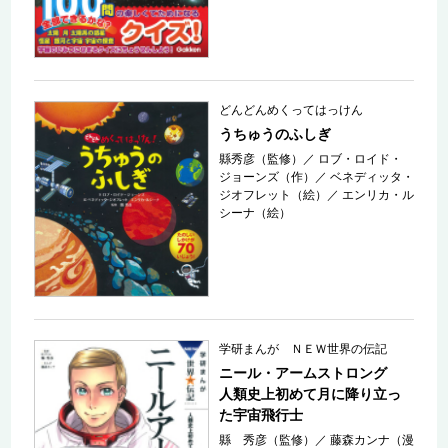
どんどんめくってはっけん
うちゅうのふしぎ
縣秀彦（監修）
／
ロブ・ロイド・
ジョーンズ（作）
／
ベネディッタ・
ジオフレット（絵）
／
エンリカ・ル
シーナ（絵）
学研まんが ＮＥＷ世界の伝記
ニール・アームストロング
人類史上初めて月に降り立っ
た宇宙飛行士
縣 秀彦（監修）
／
藤森カンナ（漫