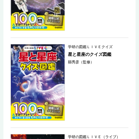
学研の図鑑ＬＩＶＥクイズ
星と星座のクイズ図鑑
縣秀彦（監修）
学研の図鑑ＬＩＶＥ（ライブ）