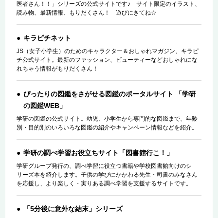
医者さん！！」シリーズの公式サイトです♪ サイト限定のイラスト、
読み物、最新情報、もりだくさん！ 遊びにきてね☆
キラピチネット
JS（女子小学生）のためのキャラクター＆おしゃれマガジン、キラピ
チ公式サイト。最新のファッション、ビューティーなどおしゃれにな
れちゃう情報がもりだくさん！
ぴったりの図鑑をさがせる図鑑のポータルサイト 「学研
の図鑑WEB」
学研の図鑑の公式サイト。幼児、小学生から専門的な図鑑まで、年齢
別・目的別のいろいろな図鑑の紹介やキャンペーン情報などを紹介。
学研の調べ学習お役立ちサイト「図書館行こ！」
学研グループ発行の、調べ学習に役立つ書籍や学校図書館向けのシ
リーズ本を紹介します。子供の学びにかかわる先生・司書のみなさん
を応援し、より楽しく・実りある調べ学習を支援するサイトです。
「5分後に意外な結末」シリーズ