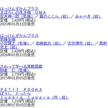
はっけんずかんプラス
まぼろしの生き物 ＵＭＡ
並木伸一郎（監修）
／
森のくじら（絵）
／
みゃーぎ（絵）
定価 2,420円 (税込)
2025年05月22日発売
はっけんずかんプラス
危険生物
小宮輝之（監修）
／
岩崎政志（絵）
／
古沢博司（絵）
／
西村
光太（絵）
定価 2,420円 (税込)
2026年05月21日発売
さわって学べる算数図鑑
朝倉 仁（監修）
定価 2,750円 (税込)
2015年02月05日発売
ＰＥＴＩＴ ＰＯＯＫＡ
ぼうし とったら
ｔｕｐｅｒａ ｔｕｐｅｒａ（作・絵）
定価 1,210円 (税込)
2012年07月05日発売