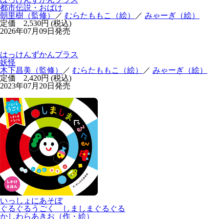
都市伝説・おばけ
朝里樹（監修）
／
むらたももこ（絵）
／
みゃーぎ（絵）
定価 2,530円 (税込)
2026年07月09日発売
はっけんずかんプラス
妖怪
木下昌美（監修）
／
むらたももこ（絵）
／
みゃーぎ（絵）
定価 2,420円 (税込)
2023年07月20日発売
いっしょにあそぼ
ぐるぐるうごく しましまぐるぐる
かしわらあきお（作・絵）