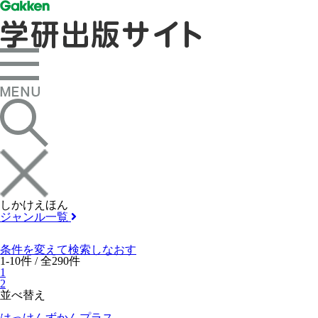
しかけえほん
ジャンル一覧
条件を変えて検索しなおす
1-10件 / 全290件
1
2
並べ替え
はっけんずかんプラス