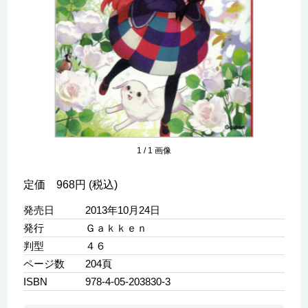
1
/
1
画像
定価 968円 (税込)
発売日
2013年10月24日
発行
Ｇａｋｋｅｎ
判型
４６
ページ数
204頁
ISBN
978-4-05-203830-3