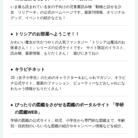
いま最も読まれている女の子向けの児童書読み物「動物と話せる少
女 リリアーネ」の公式ホームページです。最新刊情報、オリジナル
グッズ、イベントの紹介なども！
トリシアのお部屋へようこそ！！
かわいい魔女が大かつやくの人気ファンタジー「トリシアは魔法のお
医者さん！！」シリーズの公式サイトです♪ サイト限定のイラスト、
読み物、最新情報、もりだくさん！ 遊びにきてね☆
キラピチネット
JS（女子小学生）のためのキャラクター＆おしゃれマガジン、キラピ
チ公式サイト。最新のファッション、ビューティーなどおしゃれにな
れちゃう情報がもりだくさん！
ぴったりの図鑑をさがせる図鑑のポータルサイト 「学研
の図鑑WEB」
学研の図鑑の公式サイト。幼児、小学生から専門的な図鑑まで、年齢
別・目的別のいろいろな図鑑の紹介やキャンペーン情報などを紹介。