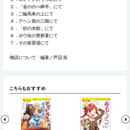
２．「金ののべ棒亭」にて
３．二輪馬車の上にて
４．アヘン窟の三階にて
５．「杉の木館」にて
６．ボウ街の警察署にて
７．その留置場にて
物語について 編著／芦辺 拓