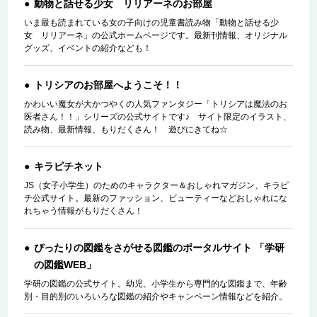
動物と話せる少女 リリアーネのお部屋
いま最も読まれている女の子向けの児童書読み物「動物と話せる少
女 リリアーネ」の公式ホームページです。最新刊情報、オリジナル
グッズ、イベントの紹介なども！
トリシアのお部屋へようこそ！！
かわいい魔女が大かつやくの人気ファンタジー「トリシアは魔法のお
医者さん！！」シリーズの公式サイトです♪ サイト限定のイラスト、
読み物、最新情報、もりだくさん！ 遊びにきてね☆
キラピチネット
JS（女子小学生）のためのキャラクター＆おしゃれマガジン、キラピ
チ公式サイト。最新のファッション、ビューティーなどおしゃれにな
れちゃう情報がもりだくさん！
ぴったりの図鑑をさがせる図鑑のポータルサイト 「学研
の図鑑WEB」
学研の図鑑の公式サイト。幼児、小学生から専門的な図鑑まで、年齢
別・目的別のいろいろな図鑑の紹介やキャンペーン情報などを紹介。