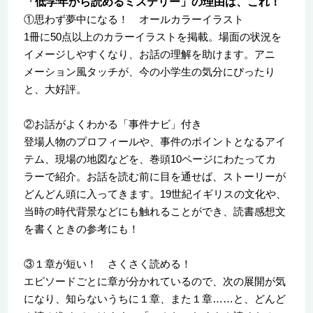
「低学年から読めるミステリー」の理由は、これ！
①思わず夢中になる！ オールカラーイラスト
1冊に50点以上のカラーイラストを掲載。場面の状況を
イメージしやすくなり、お話の理解を助けます。アニ
メーション風タッチが、今の小学生の気分にぴったり
と、大好評。
②お話がよくわかる「事件ナビ」付き
登場人物のプロフィールや、事件のポイントとなるアイ
テム、現場の地図などを、巻頭10ページにわたってカ
ラーで紹介。お話を読む前に目を通せば、ストーリーが
どんどん頭に入ってきます。19世紀イギリスの文化や、
当時の時代背景などにも触れることができ、読書感想文
を書くときの参考にも！
③１章が短い！ さくさく読める！
エピソードごとに章が分かれているので、次の展開が気
になり、知らないうちに１章、また１章……と、どんど