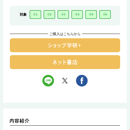
対象
小1
小2
小3
小4
小5
小6
ご購入はこちらから