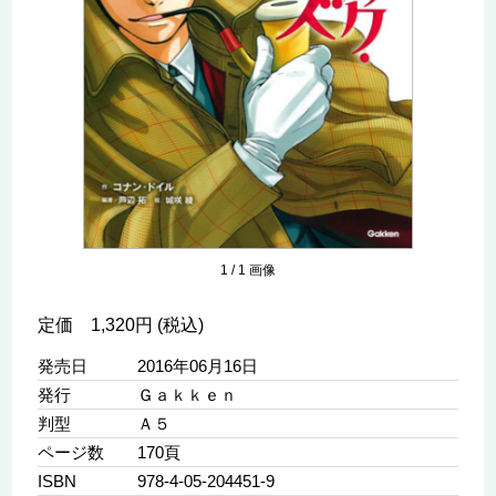
1
/
1
画像
定価 1,320円 (税込)
発売日
2016年06月16日
発行
Ｇａｋｋｅｎ
判型
Ａ５
ページ数
170頁
ISBN
978-4-05-204451-9