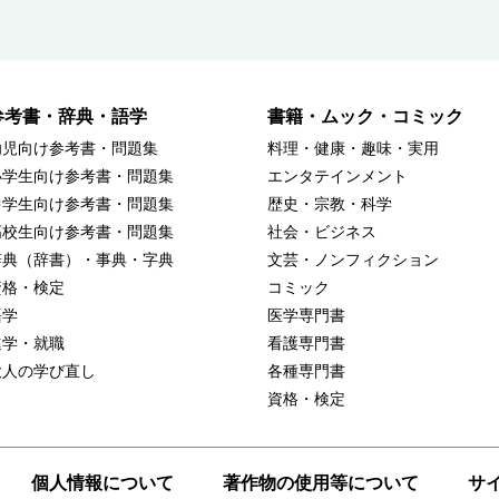
参考書・辞典・語学
書籍・ムック・コミック
幼児向け参考書・問題集
料理・健康・趣味・実用
小学生向け参考書・問題集
エンタテインメント
中学生向け参考書・問題集
歴史・宗教・科学
高校生向け参考書・問題集
社会・ビジネス
辞典（辞書）・事典・字典
文芸・ノンフィクション
資格・検定
コミック
語学
医学専門書
進学・就職
看護専門書
大人の学び直し
各種専門書
資格・検定
個人情報について
著作物の使用等について
サ