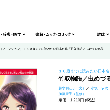
（フィクション）
１０歳までに読みたい日本名作『竹取物語／虫めづる姫君』
１０歳までに読みたい日本名
竹取物語／虫めづ
越水利江子（文）
小坂 伊吹
加藤康子（監修）
定価 1,210円 (税込)