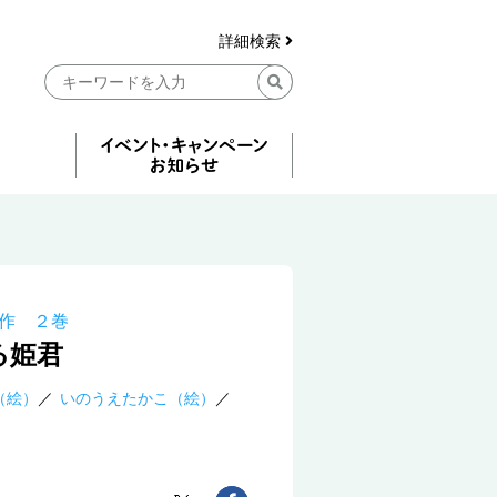
詳細検索
作 ２巻
る姫君
（絵）
いのうえたかこ（絵）