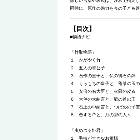
難しい言葉や表現は、注釈で補足し
同時に、原作の魅力を今の子ども達
【目次】
■物語ナビ
「竹取物語」
１ かがやく竹
２ 五人の貴公子
３ 石作の皇子と、仏の御石の鉢
４ くらもちの皇子と、蓬莱の玉の
５ 安倍の右大臣と、火鼠の皮衣
６ 大伴の大納言と、龍の首の玉
７ 石上の中納言と、つばめの子安
８ 恋する帝と、月の都の人々
「虫めづる姫君」
１ 毛虫がすきなお姫様