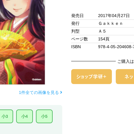
発売日
2017年04月27日
発行
Ｇａｋｋｅｎ
判型
Ａ５
ページ数
154頁
ISBN
978-4-05-204608-
ご購入は
1件全ての画像を見る
小3
小4
小5