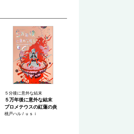
５分後に意外な結末
５万年後に意外な結末
プロメテウスの紅蓮の炎
桃戸ハル / ｕｓｉ