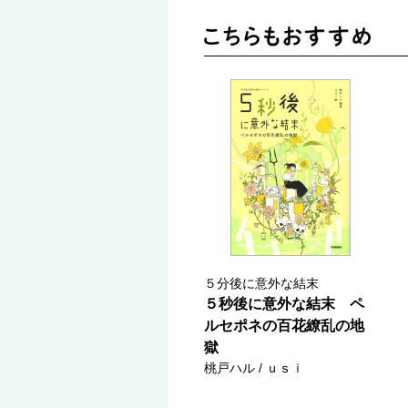
５分後に意外な結末
５秒後に意外な結末 ペ
ルセポネの百花繚乱の地
獄
桃戸ハル / ｕｓｉ