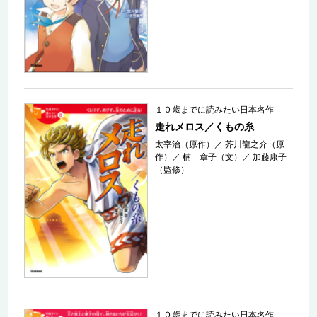
１０歳までに読みたい日本名作
走れメロス／くもの糸
太宰治（原作）
／
芥川龍之介（原
作）
／
楠 章子（文）
／
加藤康子
（監修）
１０歳までに読みたい日本名作