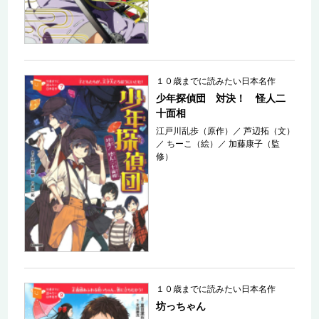
１０歳までに読みたい日本名作
少年探偵団 対決！ 怪人二
十面相
江戸川乱歩（原作）
／
芦辺拓（文）
／
ちーこ（絵）
／
加藤康子（監
修）
１０歳までに読みたい日本名作
坊っちゃん