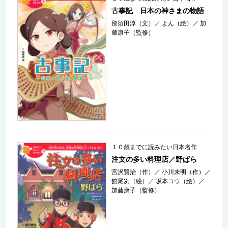
古事記 日本の神さまの物語
那須田淳（文）
／
よん（絵）
／
加
藤康子（監修）
１０歳までに読みたい日本名作
注文の多い料理店／野ばら
宮沢賢治（作）
／
小川未明（作）
／
館尾冽（絵）
／
坂本コウ（絵）
／
加藤康子（監修）