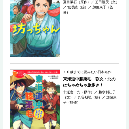
夏目漱石（原作）
／
芝田勝茂（文）
／
城咲綾（絵）
／
加藤康子（監
修）
１０歳までに読みたい日本名作
東海道中膝栗毛 弥次・北の
はちゃめちゃ旅歩き！
十返舎一九（原作）
／
越水利江子
（文）
／
丸谷朋弘（絵）
／
加藤康
子（監修）