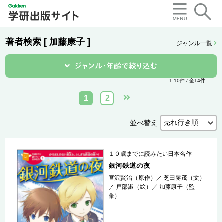
著者検索 [ 加藤康子 ]
ジャンル一覧
1-10件 / 全14件
1
2
並べ替え
１０歳までに読みたい日本名作
銀河鉄道の夜
宮沢賢治（原作）
／
芝田勝茂（文）
／
戸部淑（絵）
／
加藤康子（監
修）