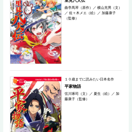
里見八犬伝
曲亭馬琴（原作）
／
横山充男（文）
／
佐々木メエ（絵）
／
加藤康子
（監修）
１０歳までに読みたい日本名作
平家物語
弦川琢司（文）
／
夏生（絵）
／
加
藤康子（監修）