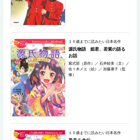
１０歳までに読みたい日本名作
源氏物語 姫君、若紫の語る
お話
紫式部（原作）
／
石井睦美（文）
／
佐々木メエ（絵）
／
加藤康子（監
修）
１０歳までに読みたい日本名作