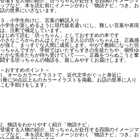
登場する人物の紹介、坊っちゃんが赴任する四国のイメージマ
ップなど、本を読む前にイメージがわく「物語ナビ」つき。お
話の世界にいざないます。
３．小学生向けに、言葉の解説入り
小学生が楽しめるように現代仮名遣いにし、難しい言葉や表現
は、注釈で補足しています。
はじめて読む「坊っちゃん」としておすすめの本です
小さなころからわんぱくだった主人公の坊っちゃんは、正義感
が強く、まっすぐな人間に成長します。やがて教師になった坊
っちゃんですが、学校ではいたずらずきの生徒たちや、個性ゆ
たかな先生たちが待ち受けていて――。正義をつらぬこうと奮
闘する坊っちゃんの物語を、親しみやすくお届けします。
～おすすめポイント～
1、オールカラーイラストで、近代文学がぐっと身近に
1冊に50点以上ものカラーイラストを掲載。お話の世界に入り
こむ手助けをします。
2、物語をわかりやすく紹介「物語ナビ」
登場する人物の紹介、坊っちゃんが赴任する四国のイメージマ
ップなど、本を読む前にイメージがわく「物語ナビ」つき。お