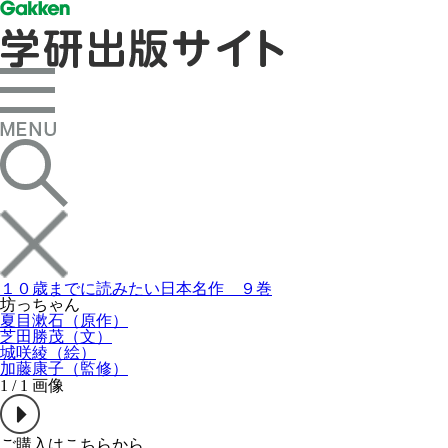
１０歳までに読みたい日本名作 ９巻
坊っちゃん
夏目漱石（原作）
芝田勝茂（文）
城咲綾（絵）
加藤康子（監修）
1
/
1
画像
ご購入はこちらから