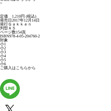
>
定価 1,210円 (税込)
発売日
2017年12月14日
発行
Ｇａｋｋｅｎ
判型
Ａ５
ページ数
154頁
ISBN
978-4-05-204760-2
対象
小1
小2
小3
小4
小5
小6
ご購入はこちらから