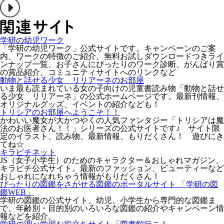
学研の幼児ワーク
「学研の幼児ワーク」公式サイトです。キャンペーンのご案
内、ワークの特徴のご紹介、無料お試しダウンロードつきライ
ンナップ一覧、お子さんにぴったりのワーク診断、がんばり賞
の賞品紹介、コミュニティサイトへのリンクなど
動物と話せる少女 リリアーネのお部屋
いま最も読まれている女の子向けの児童書読み物「動物と話せ
る少女 リリアーネ」の公式ホームページです。最新刊情報、
オリジナルグッズ、イベントの紹介なども！
トリシアのお部屋へようこそ！！
かわいい魔女が大かつやくの人気ファンタジー「トリシアは魔
法のお医者さん！！」シリーズの公式サイトです♪ サイト限
定のイラスト、読み物、最新情報、もりだくさん！ 遊びにき
てね☆
キラピチネット
JS（女子小学生）のためのキャラクター＆おしゃれマガジン、
キラピチ公式サイト。最新のファッション、ビューティーなど
おしゃれになれちゃう情報がもりだくさん！
ぴったりの図鑑をさがせる図鑑のポータルサイト 「学研の図
鑑WEB」
学研の図鑑の公式サイト。幼児、小学生から専門的な図鑑ま
で、年齢別・目的別のいろいろな図鑑の紹介やキャンペーン情
報などを紹介。