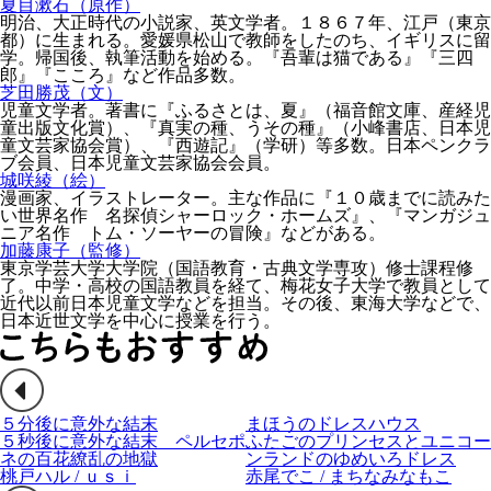
夏目漱石（原作）
明治、大正時代の小説家、英文学者。１８６７年、江戸（東京
都）に生まれる。愛媛県松山で教師をしたのち、イギリスに留
学。帰国後、執筆活動を始める。『吾輩は猫である』『三四
郎』『こころ』など作品多数。
芝田勝茂（文）
児童文学者。著書に『ふるさとは、夏』（福音館文庫、産経児
童出版文化賞）、『真実の種、うその種』（小峰書店、日本児
童文芸家協会賞）、『西遊記』（学研）等多数。日本ペンクラ
ブ会員、日本児童文芸家協会会員。
城咲綾（絵）
漫画家、イラストレーター。主な作品に『１０歳までに読みた
い世界名作 名探偵シャーロック・ホームズ』、『マンガジュ
ニア名作 トム・ソーヤーの冒険』などがある。
加藤康子（監修）
東京学芸大学大学院（国語教育・古典文学専攻）修士課程修
了。中学・高校の国語教員を経て、梅花女子大学で教員として
近代以前日本児童文学などを担当。その後、東海大学などで、
日本近世文学を中心に授業を行う。
５分後に意外な結末
まほうのドレスハウス
５秒後に意外な結末 ペルセポ
ふたごのプリンセスとユニコー
ネの百花繚乱の地獄
ンランドのゆめいろドレス
桃戸ハル / ｕｓｉ
赤尾でこ / まちなみなもこ