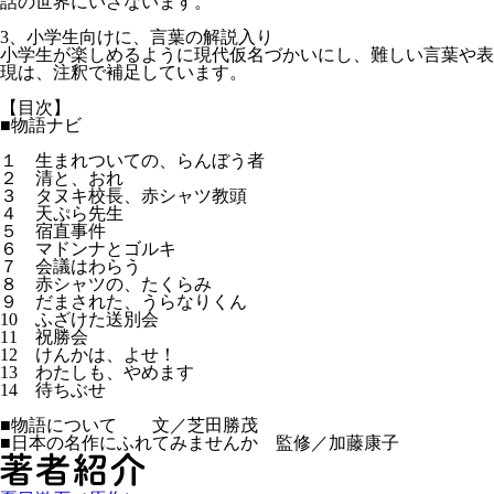
話の世界にいざないます。
3、小学生向けに、言葉の解説入り
小学生が楽しめるように現代仮名づかいにし、難しい言葉や表
現は、注釈で補足しています。
【目次】
■物語ナビ
１ 生まれついての、らんぼう者
２ 清と、おれ
３ タヌキ校長、赤シャツ教頭
４ 天ぷら先生
５ 宿直事件
６ マドンナとゴルキ
７ 会議はわらう
８ 赤シャツの、たくらみ
９ だまされた、うらなりくん
10 ふざけた送別会
11 祝勝会
12 けんかは、よせ！
13 わたしも、やめます
14 待ちぶせ
■物語について 文／芝田勝茂
■日本の名作にふれてみませんか 監修／加藤康子