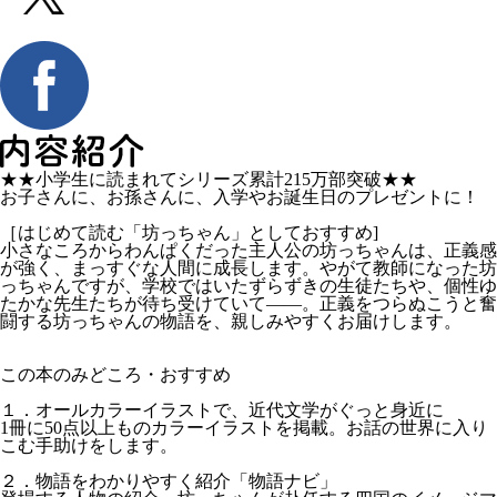
★★小学生に読まれてシリーズ累計215万部突破★★
お子さんに、お孫さんに、入学やお誕生日のプレゼントに！
［はじめて読む「坊っちゃん」としておすすめ]
小さなころからわんぱくだった主人公の坊っちゃんは、正義感
が強く、まっすぐな人間に成長します。やがて教師になった坊
っちゃんですが、学校ではいたずらずきの生徒たちや、個性ゆ
たかな先生たちが待ち受けていて――。正義をつらぬこうと奮
闘する坊っちゃんの物語を、親しみやすくお届けします。
この本のみどころ・おすすめ
１．オールカラーイラストで、近代文学がぐっと身近に
1冊に50点以上ものカラーイラストを掲載。お話の世界に入り
こむ手助けをします。
２．物語をわかりやすく紹介「物語ナビ」