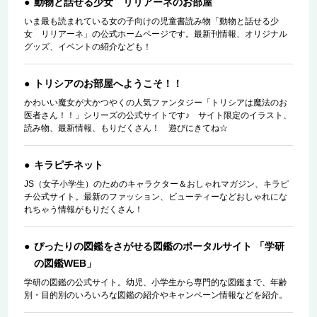
動物と話せる少女 リリアーネのお部屋
いま最も読まれている女の子向けの児童書読み物「動物と話せる少
女 リリアーネ」の公式ホームページです。最新刊情報、オリジナル
グッズ、イベントの紹介なども！
トリシアのお部屋へようこそ！！
かわいい魔女が大かつやくの人気ファンタジー「トリシアは魔法のお
医者さん！！」シリーズの公式サイトです♪ サイト限定のイラスト、
読み物、最新情報、もりだくさん！ 遊びにきてね☆
キラピチネット
JS（女子小学生）のためのキャラクター＆おしゃれマガジン、キラピ
チ公式サイト。最新のファッション、ビューティーなどおしゃれにな
れちゃう情報がもりだくさん！
ぴったりの図鑑をさがせる図鑑のポータルサイト 「学研
の図鑑WEB」
学研の図鑑の公式サイト。幼児、小学生から専門的な図鑑まで、年齢
別・目的別のいろいろな図鑑の紹介やキャンペーン情報などを紹介。