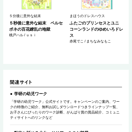
５分後に意外な結末
まほうのドレスハウス
ロ
５秒後に意外な結末 ペルセ
ふたごのプリンセスとユニ
ポネの百花繚乱の地獄
コーンランドのゆめいろドレ
桃戸ハル / ｕｓｉ
ス
赤尾でこ / まちなみなもこ
学研の幼児ワーク
「学研の幼児ワーク」公式サイトです。キャンペーンのご案内、ワー
クの特徴のご紹介、無料お試しダウンロードつきラインナップ一覧、
お子さんにぴったりのワーク診断、がんばり賞の賞品紹介、コミュニ
ティサイトへのリンクなど