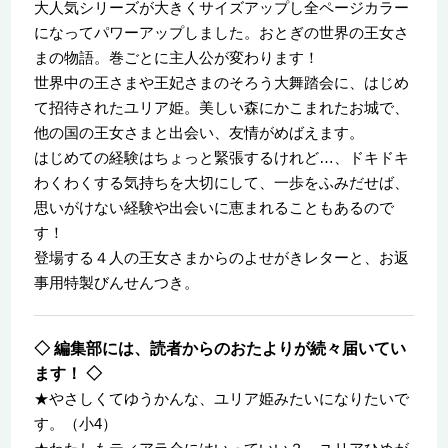
大人気シリーズが大きくサイズアップし全ページカラー
になってパワーアップしました。おとぎの世界の王女さ
まの物語。巻ごとに主人公が変わります！
世界中の王さまや王妃さまのそろう大舞踏会に、はじめ
て招待されたユリア姫。美しい森にかこまれたお城で、
他の国の王女さまと出会い、友情がめばえます。
はじめての経験はちょっと緊張するけれど…、ドキドキ
わくわくする気持ちを大切にして、一歩をふみだせば、
思いがけない経験や出会いに恵まれることもあるので
す！
登場する４人の王女さまからのよせがきレターと、お返
事用特製びんせんつき。
◇ 編集部には、読者からのおたよりが続々届いてい
ます！ ◇
★やさしくてゆうかんな、ユリア姫みたいになりたいで
す。（小4）