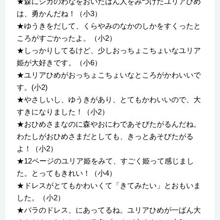
★森にシカのわなをおいたはん人をみつけたユリアひめ
は、勇かんだね！（小3）
★ゆうきをだして、くらやみのなかのしかをすくったと
ころがすごかったよ。（小2）
★しっかりしてるけど、少しおっちょこちょいなユリア
姫が大好きです。（小6）
★ユリアひめがおっちょこちょいなところがかわいいで
す。(小2)
★やさしいし、ゆうきがあり、とてもかわいいので、大
すきになりました！（小2）
★おひめさまなのに森やおにわであそびたがるんだね。
わたしがおひめさまだとしても、きっとあそびたがる
よ！（小2）
★12ページのユリア姫をみて、すごく姫って感じまし
た。とってもきれい！（小4）
★ドレスがとてもかわいくて「きてみたい」とおもいま
した。（小2）
★バラのドレス、にあってるね。ユリアひめが一ばん大