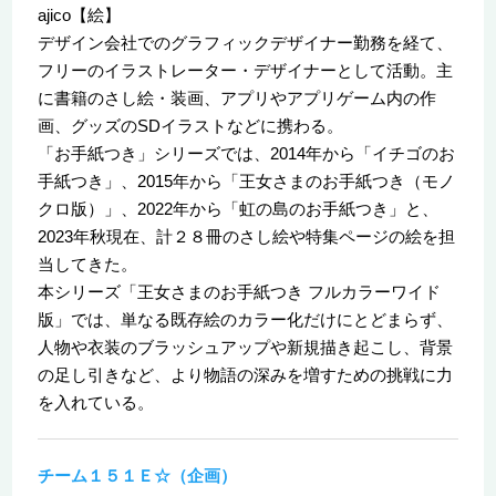
ajico【絵】
デザイン会社でのグラフィックデザイナー勤務を経て、
フリーのイラストレーター・デザイナーとして活動。主
に書籍のさし絵・装画、アプリやアプリゲーム内の作
画、グッズのSDイラストなどに携わる。
「お手紙つき」シリーズでは、2014年から「イチゴのお
手紙つき」、2015年から「王女さまのお手紙つき（モノ
クロ版）」、2022年から「虹の島のお手紙つき」と、
2023年秋現在、計２８冊のさし絵や特集ページの絵を担
当してきた。
本シリーズ「王女さまのお手紙つき フルカラーワイド
版」では、単なる既存絵のカラー化だけにとどまらず、
人物や衣装のブラッシュアップや新規描き起こし、背景
の足し引きなど、より物語の深みを増すための挑戦に力
を入れている。
チーム１５１Ｅ☆（企画）