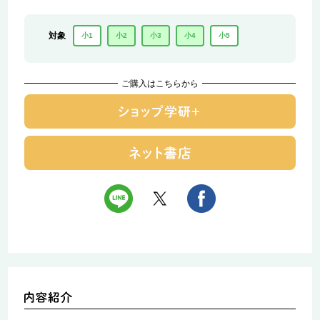
対象
小1
小2
小3
小4
小5
ご購入はこちらから