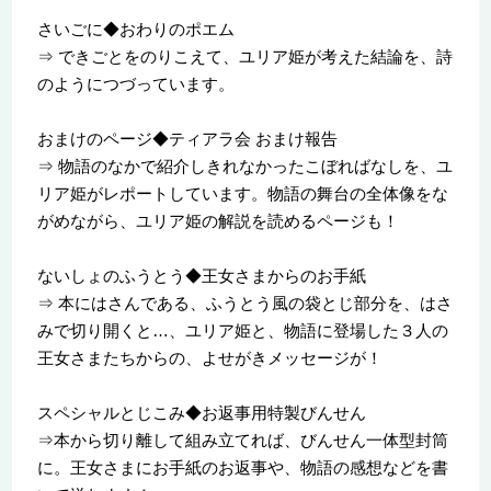
さいごに◆おわりのポエム
⇒ できごとをのりこえて、ユリア姫が考えた結論を、詩
のようにつづっています。
おまけのページ◆ティアラ会 おまけ報告
⇒ 物語のなかで紹介しきれなかったこぼればなしを、ユ
リア姫がレポートしています。物語の舞台の全体像をな
がめながら、ユリア姫の解説を読めるページも！
ないしょのふうとう◆王女さまからのお手紙
⇒ 本にはさんである、ふうとう風の袋とじ部分を、はさ
みで切り開くと…、ユリア姫と、物語に登場した３人の
王女さまたちからの、よせがきメッセージが！
スペシャルとじこみ◆お返事用特製びんせん
⇒本から切り離して組み立てれば、びんせん一体型封筒
に。王女さまにお手紙のお返事や、物語の感想などを書