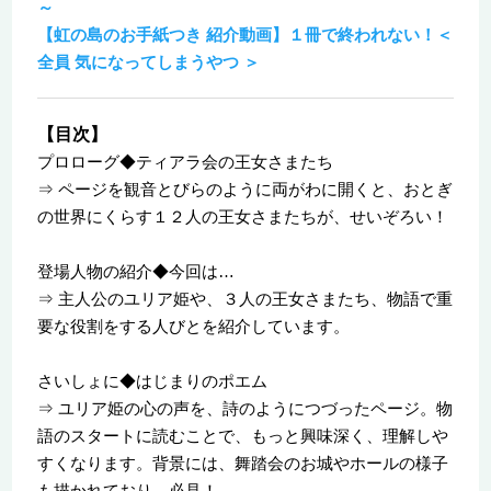
～
【虹の島のお手紙つき 紹介動画】１冊で終われない！＜
全員 気になってしまうやつ ＞
【目次】
プロローグ◆ティアラ会の王女さまたち
⇒ ページを観音とびらのように両がわに開くと、おとぎ
の世界にくらす１２人の王女さまたちが、せいぞろい！
登場人物の紹介◆今回は…
⇒ 主人公のユリア姫や、３人の王女さまたち、物語で重
要な役割をする人びとを紹介しています。
さいしょに◆はじまりのポエム
⇒ ユリア姫の心の声を、詩のようにつづったページ。物
語のスタートに読むことで、もっと興味深く、理解しや
すくなります。背景には、舞踏会のお城やホールの様子
も描かれており、必見！