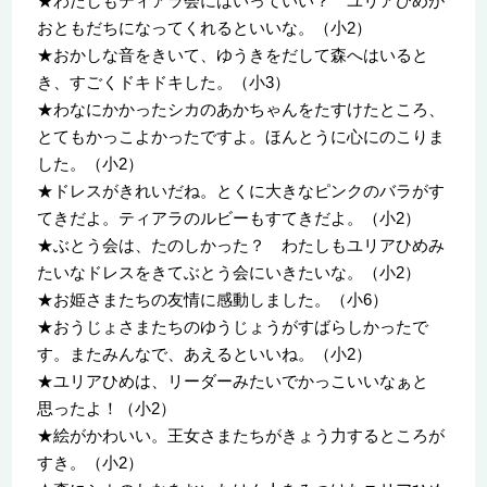
★わたしもティアラ会にはいっていい？ ユリアひめが
おともだちになってくれるといいな。（小2）
★おかしな音をきいて、ゆうきをだして森へはいると
き、すごくドキドキした。（小3）
★わなにかかったシカのあかちゃんをたすけたところ、
とてもかっこよかったですよ。ほんとうに心にのこりま
した。（小2）
★ドレスがきれいだね。とくに大きなピンクのバラがす
てきだよ。ティアラのルビーもすてきだよ。（小2）
★ぶとう会は、たのしかった？ わたしもユリアひめみ
たいなドレスをきてぶとう会にいきたいな。（小2）
★お姫さまたちの友情に感動しました。（小6）
★おうじょさまたちのゆうじょうがすばらしかったで
す。またみんなで、あえるといいね。（小2）
★ユリアひめは、リーダーみたいでかっこいいなぁと
思ったよ！（小2）
★絵がかわいい。王女さまたちがきょう力するところが
すき。（小2）