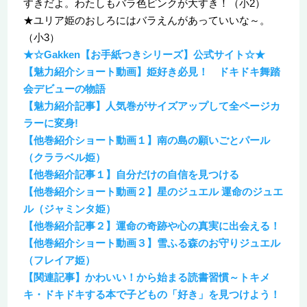
すきだよ。わたしもバラ色ピンクが大すき！（小2）
★ユリア姫のおしろにはバラえんがあっていいな～。
（小3）
★☆Gakken【お手紙つきシリーズ】公式サイト☆★
【魅力紹介ショート動画】姫好き必見！ ドキドキ舞踏
会デビューの物語
【魅力紹介記事】人気巻がサイズアップして全ページカ
ラーに変身!
【他巻紹介ショート動画１】南の島の願いごとパール
（クララベル姫）
【他巻紹介記事１】自分だけの自信を見つける
【他巻紹介ショート動画２】星のジュエル 運命のジュエ
ル（ジャミンタ姫）
【他巻紹介記事２】運命の奇跡や心の真実に出会える！
【他巻紹介ショート動画３】雪ふる森のお守りジュエル
（フレイア姫）
【関連記事】かわいい！から始まる読書習慣～トキメ
キ・ドキドキする本で子どもの「好き」を見つけよう！