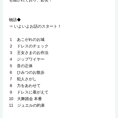
物語◆
⇒ いよいよお話のスタート！
１ あこがれのお城
２ ドレスのチェック
３ 王女さまのお作法
４ ジップワイヤー
５ 音の正体
６ ひみつのお散歩
７ 犯人さがし
８ 力をあわせて
９ ドレスに着がえて
10 大舞踏会 本番
11 ジュエルの約束