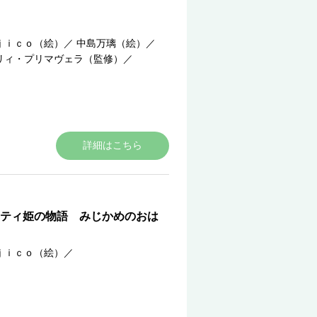
ｊｉｃｏ（絵）
／
中島万璃（絵）
／
リィ・プリマヴェラ（監修）
／
詳細はこちら
ティ姫の物語 みじかめのおは
ｊｉｃｏ（絵）
／