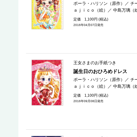
ポーラ・ハリソン（原作）
／
チ
ａｊｉｃｏ（絵）
／
中島万璃（
定価 1,100円 (税込)
2016年04月07日発売
王女さまのお手紙つき
誕生日のおひろめドレス
ポーラ・ハリソン（原作）
／
チ
ａｊｉｃｏ（絵）
／
中島万璃（
定価 1,100円 (税込)
2016年09月08日発売