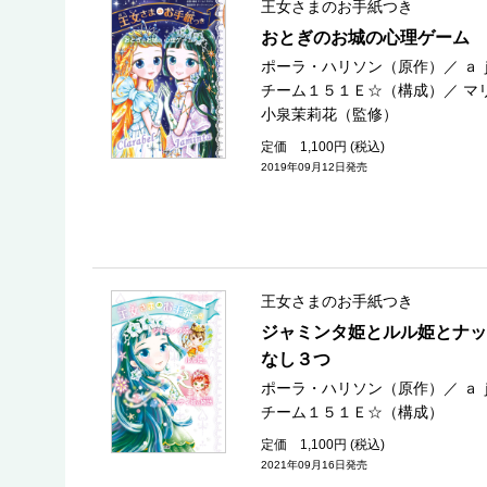
王女さまのお手紙つき
おとぎのお城の心理ゲーム
ポーラ・ハリソン（原作）
／
ａ
チーム１５１Ｅ☆（構成）
／
マ
小泉茉莉花（監修）
定価 1,100円 (税込)
2019年09月12日発売
王女さまのお手紙つき
ジャミンタ姫とルル姫とナッ
なし３つ
ポーラ・ハリソン（原作）
／
ａ
チーム１５１Ｅ☆（構成）
定価 1,100円 (税込)
2021年09月16日発売