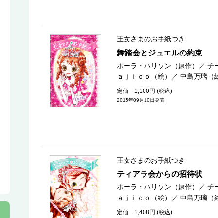
王女さまのお手紙つき
舞踏会とジュエルの約束
ポーラ・ハリソン（原作）
／
チ
ａｊｉｃｏ（絵）
／
中島万璃（
定価 1,100円 (税込)
2015年09月10日発売
王女さまのお手紙つき
ティアラ会からの招待状
ポーラ・ハリソン（原作）
／
チ
ａｊｉｃｏ（絵）
／
中島万璃（
定価 1,408円 (税込)