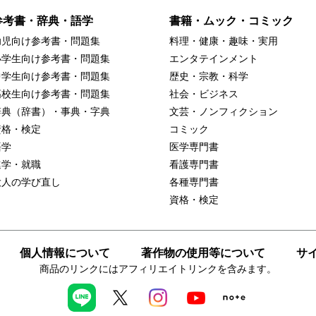
参考書・辞典・語学
書籍・ムック・コミック
幼児向け参考書・問題集
料理・健康・趣味・実用
小学生向け参考書・問題集
エンタテインメント
中学生向け参考書・問題集
歴史・宗教・科学
高校生向け参考書・問題集
社会・ビジネス
辞典（辞書）・事典・字典
文芸・ノンフィクション
資格・検定
コミック
語学
医学専門書
進学・就職
看護専門書
大人の学び直し
各種専門書
資格・検定
個人情報について
著作物の使用等について
サ
商品のリンクにはアフィリエイトリンクを含みます。