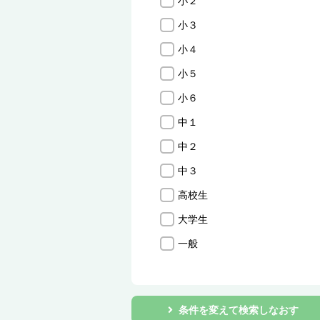
小２
小３
小４
小５
小６
中１
中２
中３
高校生
大学生
一般
条件を変えて検索しなおす