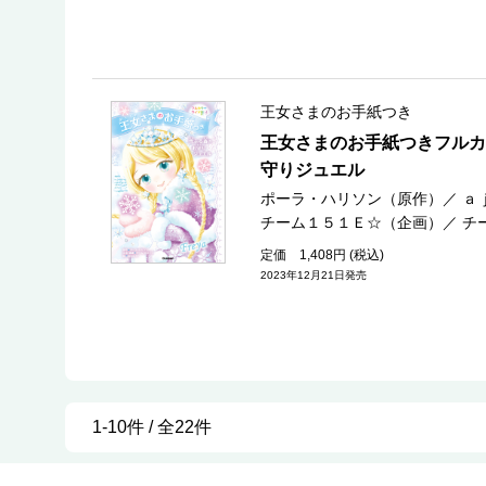
王女さまのお手紙つき
王女さまのお手紙つきフルカ
守りジュエル
ポーラ・ハリソン（原作）
／
ａ
チーム１５１Ｅ☆（企画）
／
チ
定価 1,408円 (税込)
2023年12月21日発売
1-10件 / 全22件