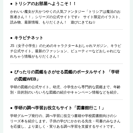
トリシアのお部屋へようこそ！！
かわいい魔女が大かつやくの人気ファンタジー「トリシアは魔法のお
医者さん！！」シリーズの公式サイトです♪ サイト限定のイラスト、
読み物、最新情報、もりだくさん！ 遊びにきてね☆
キラピチネット
JS（女子小学生）のためのキャラクター＆おしゃれマガジン、キラピ
チ公式サイト。最新のファッション、ビューティーなどおしゃれにな
れちゃう情報がもりだくさん！
ぴったりの図鑑をさがせる図鑑のポータルサイト 「学研
の図鑑WEB」
学研の図鑑の公式サイト。幼児、小学生から専門的な図鑑まで、年齢
別・目的別のいろいろな図鑑の紹介やキャンペーン情報などを紹介。
学研の調べ学習お役立ちサイト「図書館行こ！」
学研グループ発行の、調べ学習に役立つ書籍や学校図書館向けのシ
リーズ本を紹介します。子供の学びにかかわる先生・司書のみなさん
を応援し、より楽しく・実りある調べ学習を支援するサイトです。