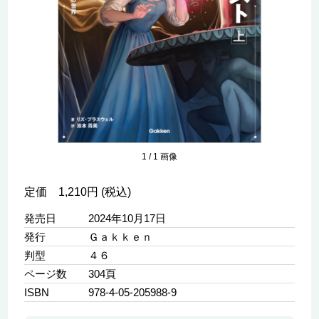
1
/
1
画像
定価 1,210円 (税込)
発売日
2024年10月17日
発行
Ｇａｋｋｅｎ
判型
４６
ページ数
304頁
ISBN
978-4-05-205988-9