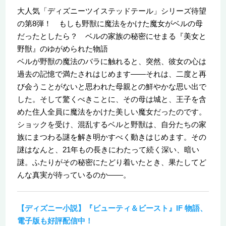
大人気「ディズニーツイステッドテール」シリーズ待望
の第8弾！ もしも野獣に魔法をかけた魔女がベルの母
だったとしたら？ ベルの家族の秘密にせまる『美女と
野獣』のゆがめられた物語
ベルが野獣の魔法のバラに触れると、突然、彼女の心は
過去の記憶で満たされはじめます――それは、二度と再
び会うことがないと思われた母親との鮮やかな思い出で
した。そして驚くべきことに、その母は城と、王子を含
めた住人全員に魔法をかけた美しい魔女だったのです。
ショックを受け、混乱するベルと野獣は、自分たちの家
族にまつわる謎を解き明かすべく動きはじめます。その
謎はなんと、21年もの長きにわたって続く深い、暗い
謎。ふたりがその秘密にたどり着いたとき、果たしてど
んな真実が待っているのか――。
【ディズニー小説】『ビューティ＆ビースト』IF 物語、
電子版も好評配信中！