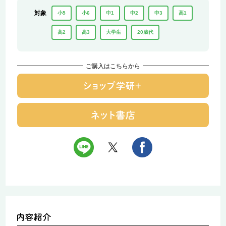
対象
小5
小6
中1
中2
中3
高1
高2
高3
大学生
20歳代
ご購入はこちらから