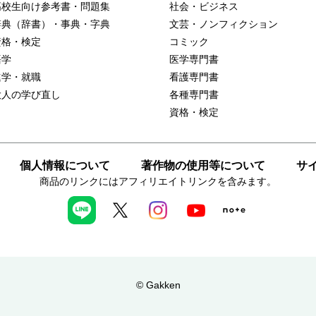
高校生向け参考書・問題集
社会・ビジネス
辞典（辞書）・事典・字典
文芸・ノンフィクション
資格・検定
コミック
語学
医学専門書
進学・就職
看護専門書
大人の学び直し
各種専門書
資格・検定
個人情報について
著作物の使用等について
サ
商品のリンクにはアフィリエイトリンクを含みます。
© Gakken