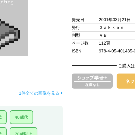
発売日
2001年03月21日
発行
Ｇａｋｋｅｎ
判型
ＡＢ
ページ数
112頁
ISBN
978-4-05-401435-
ご購入は
1件全ての画像を見る
代
40歳代
代
70歳以上