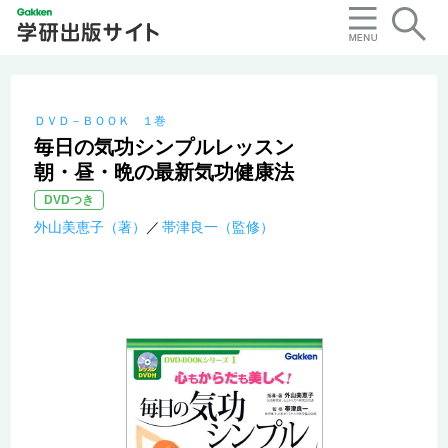
ＤＶＤ－ＢＯＯＫ １巻
毎日の気功シンプルレッスン
朝・昼・晩の最新気功健康法
DVDつき
外山美恵子（著）
帯津良一（監修）