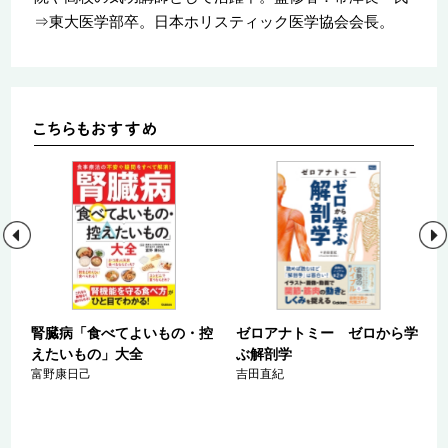
⇒東大医学部卒。日本ホリスティック医学協会会長。
０
腎臓病「食べてよいもの・控
ゼロアナトミー ゼロから学
活
えたいもの」大全
ぶ解剖学
富野康日己
吉田直紀