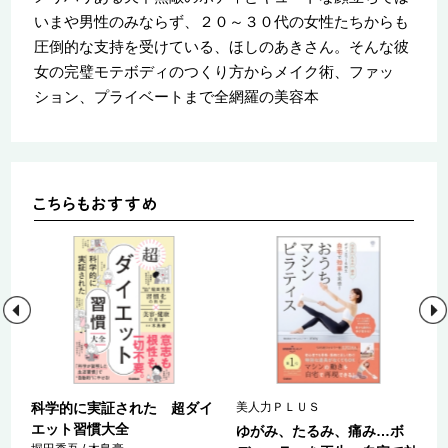
いまや男性のみならず、２０～３０代の女性たちからも
圧倒的な支持を受けている、ほしのあきさん。そんな彼
女の完璧モテボディのつくり方からメイク術、ファッ
ション、プライベートまで全網羅の美容本
科学的に実証された 超ダイ
美人力ＰＬＵＳ
エット習慣大全
て
ゆがみ、たるみ、痛み…ボ