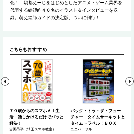
化！ 駒都えーじをはじめとしたアニメ・ゲーム業界を
代表する絵師約４０名のイラスト＆インタビューを収
録。萌え絵師ガイドの決定版、ついに刊行！
７０歳からのスマホＡＩ生
バック・トゥ・ザ・フュー
活 話しかけるだけでパッと
チャー タイムサーキットと
ｍ
解決！
タイムトラベル！ＢＯＸ
吉田昂平（埼玉スマホ教室）
ユニバーサル