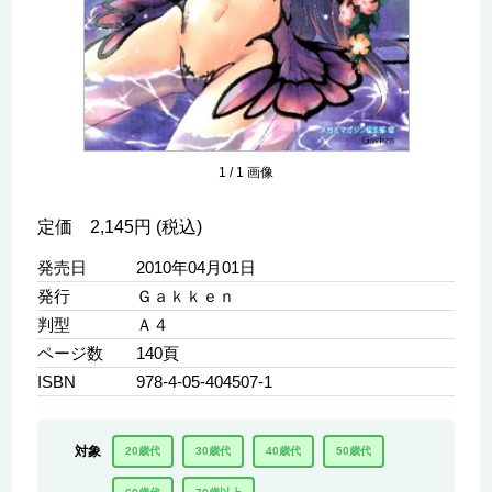
1
/
1
画像
定価 2,145円 (税込)
発売日
2010年04月01日
発行
Ｇａｋｋｅｎ
判型
Ａ４
ページ数
140頁
ISBN
978-4-05-404507-1
対象
20歳代
30歳代
40歳代
50歳代