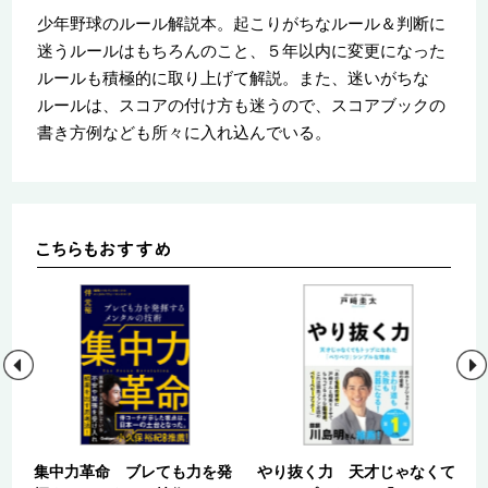
少年野球のルール解説本。起こりがちなルール＆判断に
迷うルールはもちろんのこと、５年以内に変更になった
ルールも積極的に取り上げて解説。また、迷いがちな
ルールは、スコアの付け方も迷うので、スコアブックの
書き方例なども所々に入れ込んでいる。
栄
集中力革命 ブレても力を発
やり抜く力 天才じゃなくて