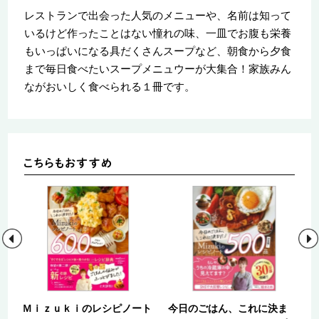
レストランで出会った人気のメニューや、名前は知って
いるけど作ったことはない憧れの味、一皿でお腹も栄養
もいっぱいになる具だくさんスープなど、朝食から夕食
まで毎日食べたいスープメニュウーが大集合！家族みん
ながおいしく食べられる１冊です。
レ
Ｍｉｚｕｋｉのレシピノート
今日のごはん、これに決ま