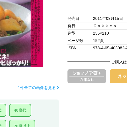
発売日
2011年09月15日
発行
Ｇａｋｋｅｎ
判型
235×210
ページ数
192頁
ISBN
978-4-05-405082-
ご購入は
1件全ての画像を見る
代
40歳代
代
70歳以上