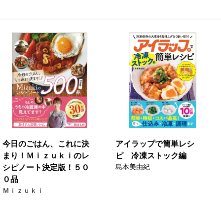
今日のごはん、これに決
アイラップで簡単レシ
まり！Ｍｉｚｕｋｉのレ
ピ 冷凍ストック編
島本美由紀
シピノート決定版！５０
０品
Ｍｉｚｕｋｉ