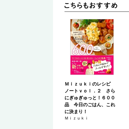
Ｍｉｚｕｋｉのレシピ
ノートｖｏｌ．２ さら
にぎゅぎゅっと！６００
品 今日のごはん、これ
に決まり！
Ｍｉｚｕｋｉ