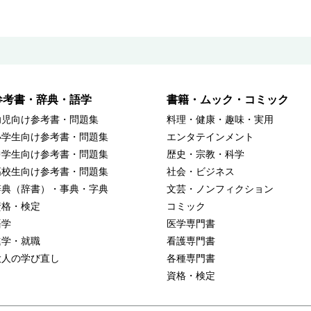
参考書・辞典・語学
書籍・ムック・コミック
幼児向け参考書・問題集
料理・健康・趣味・実用
小学生向け参考書・問題集
エンタテインメント
中学生向け参考書・問題集
歴史・宗教・科学
高校生向け参考書・問題集
社会・ビジネス
辞典（辞書）・事典・字典
文芸・ノンフィクション
資格・検定
コミック
語学
医学専門書
進学・就職
看護専門書
大人の学び直し
各種専門書
資格・検定