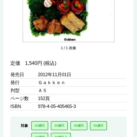
1
/
1
画像
定価 1,540円 (税込)
発売日
2012年11月01日
発行
Ｇａｋｋｅｎ
判型
Ａ５
ページ数
152頁
ISBN
978-4-05-405465-3
対象
20歳代
30歳代
40歳代
50歳代