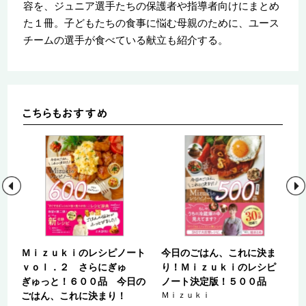
容を、ジュニア選手たちの保護者や指導者向けにまとめ
た１冊。子どもたちの食事に悩む母親のために、ユース
チームの選手が食べている献立も紹介する。
レ
Ｍｉｚｕｋｉのレシピノート
今日のごはん、これに決ま
ｖｏｌ．２ さらにぎゅ
り！Ｍｉｚｕｋｉのレシピ
ぎゅっと！６００品 今日の
ノート決定版！５００品
ごはん、これに決まり！
Ｍｉｚｕｋｉ