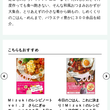
度作っても食べ飽きない、そんな和風おつまみおかずが
大集合。とりあえずの小さな肴から鍋もの、しめくくり
のごはん・めんまで、バラエティ豊かに３００余品を紹
介。
レ
Ｍｉｚｕｋｉのレシピノート
今日のごはん、これに決ま
ｖｏｌ．２ さらにぎゅ
り！Ｍｉｚｕｋｉのレシピ