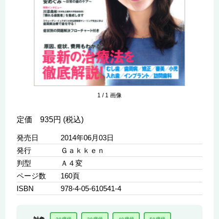
1
/
1
画像
定価 935円 (税込)
発売日
2014年06月03日
発行
Ｇａｋｋｅｎ
判型
Ａ４変
ページ数
160頁
ISBN
978-4-05-610541-4