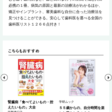
必携の１冊。病気の原因と最新の治療法がわかるほか、
矯正やインプラント、審美歯科な自分に合った治療法を
見つけることができる。安心して歯科医を選べる全国の
歯科医リスト１２６６点付き！
０
腎臓病「食べてよいもの・控
学研ムック
活
えたいもの」大全
５５歳からの、自分時間を楽