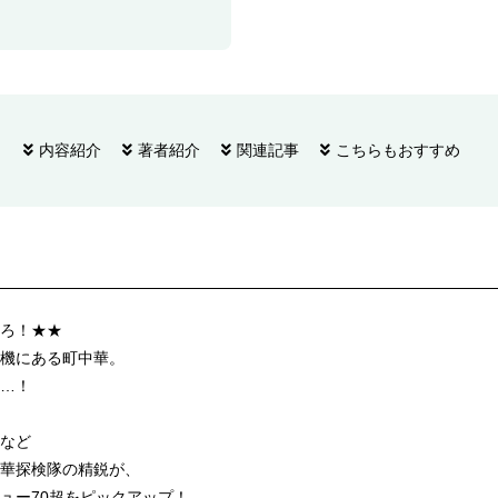
内容紹介
著者紹介
関連記事
こちらもおすすめ
ろ！★★
機にある町中華。
…！
など
華探検隊の精鋭が、
ュー70超をピックアップ！