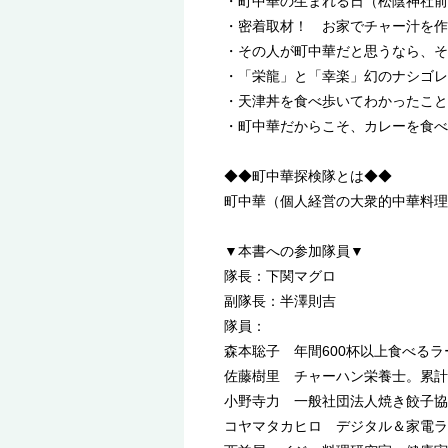
・町中華の生まれる日（松陰神社前
・密着取材！ お家でチャー汁を作
・その人が町中華だと思うなら、そ
・「栄龍」と「幸楽」幻のナシゴレ
・天津丼を食べ歩いてわかったこと
・町中華だからこそ、カレーを食べ
◆◆町中華探検隊とは◆◆
町中華（個人経営の大衆的中華料理
▼本書への参加隊員▼
隊長：下関マグロ
副隊長：半澤則吉
隊員：
森本聡子 年間600杯以上食べる
佐藤樹里 チャーハン栄養士。累計
小野寺力 一般社団法人焼き餃子協
コヤマタカヒロ デジタル＆家電ラ