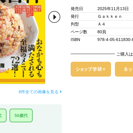
発売日
2025年11月13日
発行
Ｇａｋｋｅｎ
判型
Ａ４
ページ数
80頁
ISBN
978-4-05-611830-
ご購入は
8件全ての画像を見る
代
50歳代