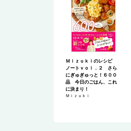
Ｍｉｚｕｋｉのレシピ
ノートｖｏｌ．２ さら
にぎゅぎゅっと！６００
品 今日のごはん、これ
に決まり！
Ｍｉｚｕｋｉ