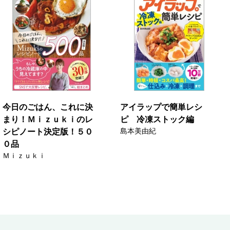
今日のごはん、これに決
アイラップで簡単レシ
まり！Ｍｉｚｕｋｉのレ
ピ 冷凍ストック編
島本美由紀
シピノート決定版！５０
０品
Ｍｉｚｕｋｉ