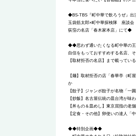
◆BS-TBS『町中華で飲ろうぜ』出
玉袋筋太郎×町中華探検隊 座談会
荻窪の名店「春木家本店」にて◆
◆◆思わず通いたくなる町中華の王
自信をもっておすすめする名店、そ
【取材拒否の名店】まで載っている
【麺】取材拒否の店「春華亭（町屋
か
【餃子】ジャンボ餃子が名物「一
【炒飯】名古屋伝統の皿台湾が味わ
【丼もの＆皿めし】東京屈指の老舗
【定食・その他】卵使いの達人「中
◆◆特別企画◆◆