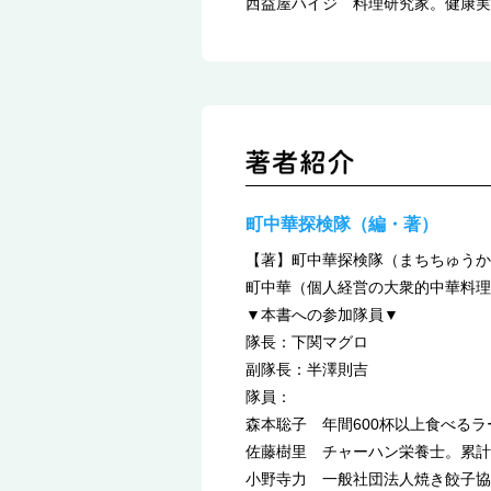
西益屋ハイジ 料理研究家。健康実
町中華探検隊（編・著）
【著】町中華探検隊（まちちゅうか
町中華（個人経営の大衆的中華料理
▼本書への参加隊員▼
隊長：下関マグロ
副隊長：半澤則吉
隊員：
森本聡子 年間600杯以上食べる
佐藤樹里 チャーハン栄養士。累計
小野寺力 一般社団法人焼き餃子協