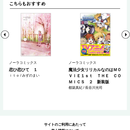
ノーラコミックス
ノーラコミックス
巻
恋ひ恋ひて １
魔法少女リリカルなのはＭＯ
ｉｔｏ / みずのまい
ＶＩＥ１ｓｔ ＴＨＥ ＣＯ
ＭＩＣＳ ２ 新装版
都築真紀 / 長谷川光司
サイトのご利用にあたって