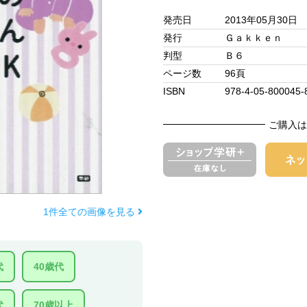
発売日
2013年05月30日
発行
Ｇａｋｋｅｎ
判型
Ｂ６
ページ数
96頁
ISBN
978-4-05-800045-
ご購入は
1件全ての画像を見る
代
40歳代
代
70歳以上