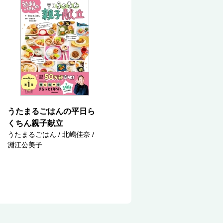
うたまるごはんの平日ら
くちん親子献立
うたまるごはん / 北嶋佳奈 /
淵江公美子