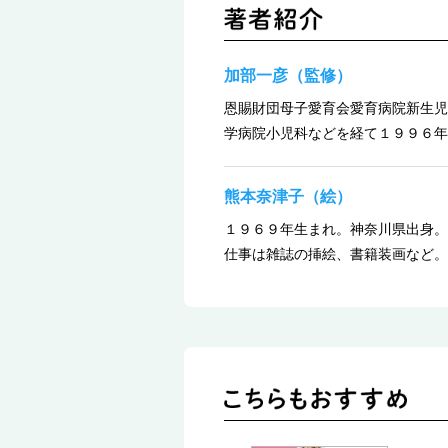
加部一彦（監修）
恩賜財団母子愛育会愛育病院新生児
学病院小児科などを経て１９９６年
熊本奈津子（絵）
１９６９年生まれ。神奈川県出身。
仕事は雑誌の挿絵、書籍装画など。