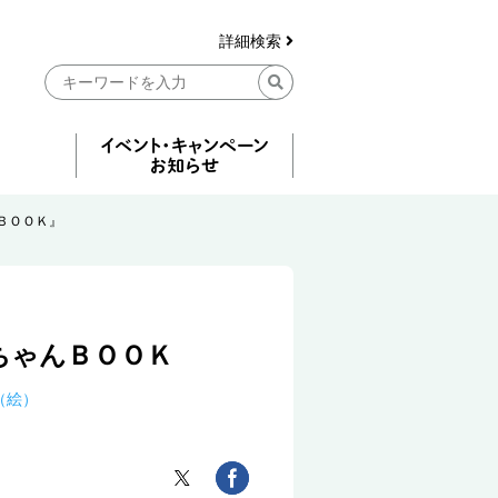
詳細検索
ＢＯＯＫ』
ちゃんＢＯＯＫ
（絵）