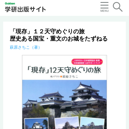
「現存」１２天守めぐりの旅
歴史ある国宝・重文のお城をたずねる
萩原さちこ（著）