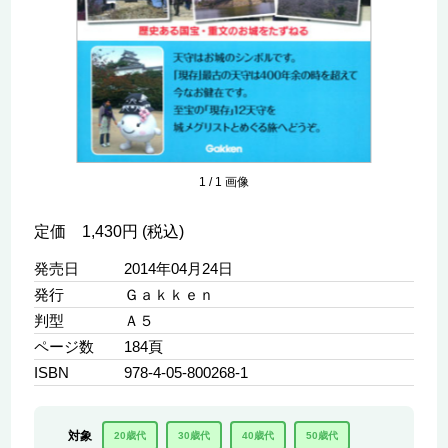
1
/
1
画像
定価 1,430円 (税込)
発売日
2014年04月24日
発行
Ｇａｋｋｅｎ
判型
Ａ５
ページ数
184頁
ISBN
978-4-05-800268-1
対象
20歳代
30歳代
40歳代
50歳代