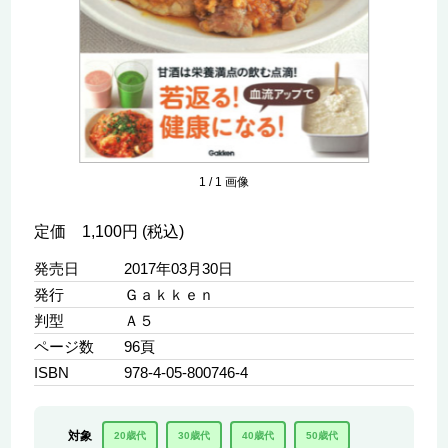
1
/
1
画像
定価 1,100円 (税込)
発売日
2017年03月30日
発行
Ｇａｋｋｅｎ
判型
Ａ５
ページ数
96頁
ISBN
978-4-05-800746-4
対象
20歳代
30歳代
40歳代
50歳代