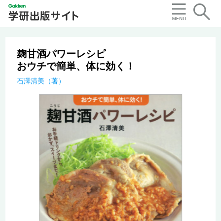
麹甘酒パワーレシピ
おウチで簡単、体に効く！
石澤清美（著）