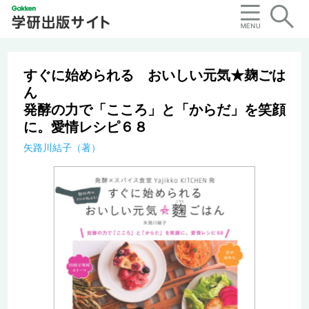
すぐに始められる おいしい元気★麹ごは
ん
発酵の力で「こころ」と「からだ」を笑顔
に。愛情レシピ６８
矢路川結子（著）