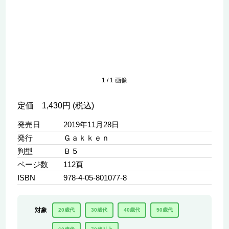
1
/
1
画像
定価 1,430円 (税込)
発売日
2019年11月28日
発行
Ｇａｋｋｅｎ
判型
Ｂ５
ページ数
112頁
ISBN
978-4-05-801077-8
対象
20歳代
30歳代
40歳代
50歳代