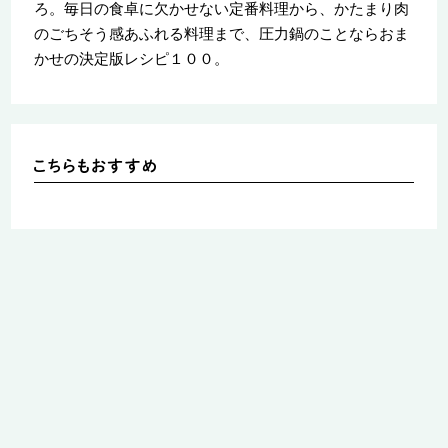
ろ。毎日の食卓に欠かせない定番料理から、かたまり肉
のごちそう感あふれる料理まで、圧力鍋のことならおま
かせの決定版レシピ１００。
レシピ
Ｍｉｚｕｋｉのレシピノートｖｏ
今日のごはん、これ
ｌ．２ さらにぎゅぎゅっと！６０
ｚｕｋｉのレシピノ
０品 今日のごはん、これに決ま
００品
り！
Ｍｉｚｕｋｉ