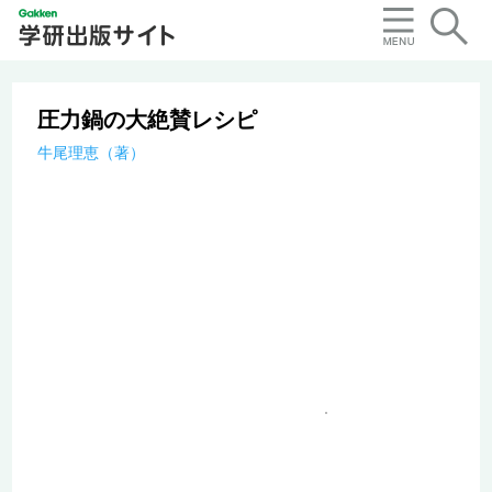
圧力鍋の大絶賛レシピ
牛尾理恵（著）