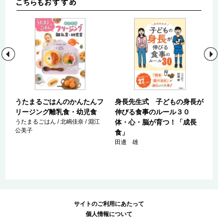
ち
うたまるごはんのかんたんフ
身長先生式 子どもの身長が
リージング離乳食・幼児食
伸びる食事のルール３０
うたまるごはん / 北嶋佳奈 / 淵江
体・心・脳が育つ！「成長
公美子
食」
田邊 雄
サイトのご利用にあたって
個人情報について