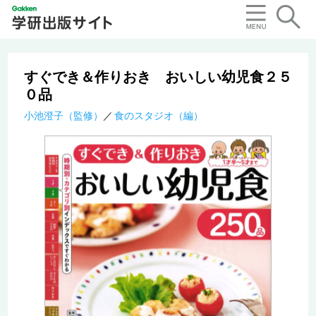
すぐでき＆作りおき おいしい幼児食２５
０品
小池澄子（監修）
食のスタジオ（編）