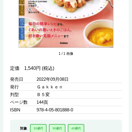
1
/
1
画像
定価 1,540円 (税込)
発売日
2022年09月08日
発行
Ｇａｋｋｅｎ
判型
Ｂ５変
ページ数
144頁
ISBN
978-4-05-801888-0
対象
20歳代
30歳代
40歳代