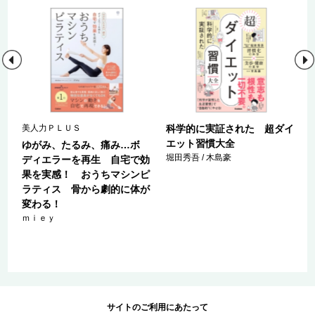
美人力ＰＬＵＳ
科学的に実証された 超ダイ
エット習慣大全
て
ゆがみ、たるみ、痛み…ボ
堀田秀吾 / 木島豪
ブ
ディエラーを再生 自宅で効
、
果を実感！ おうちマシンピ
ラティス 骨から劇的に体が
変わる！
ｍｉｅｙ
サイトのご利用にあたって