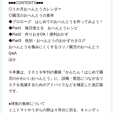
■■■CONTENTS■■■
◎１か月おべんとうカレンダー
◎園児のおべんとうの基本
◆プロローグ はじめてのおべんとうを作ってみよう！
◆Part1 毎日使える おべんとうレシピ
◆Part2 作りおきOK！便利おかず
◆Part3 色別・おべんとうのおかずカタログ
おべんとうを傷みにくくするコツ／園児のおべんとう
Q&A
ほか
※本書は、２０１９年刊の書籍『かんたん！はじめて園
児のかわいいおべんとう』に、誤嚥・窒息につながるリ
スクを低減するためのアドバイスなどを補足した改訂版
です。
●球形の食材について
ミニトマトやうずらの卵は４等分に切る、キャンディ