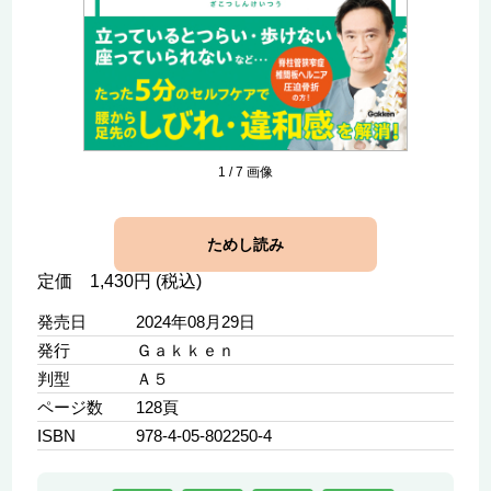
1
/
7
画像
ためし読み
定価 1,430円 (税込)
発売日
2024年08月29日
発行
Ｇａｋｋｅｎ
判型
Ａ５
ページ数
128頁
ISBN
978-4-05-802250-4