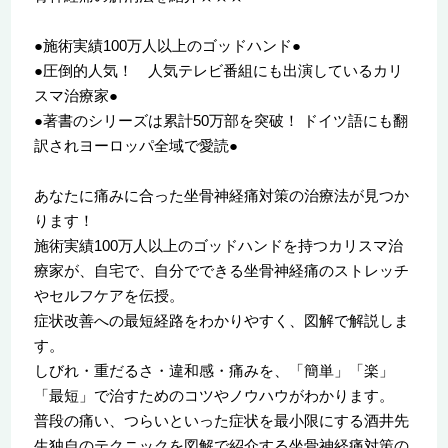
●施術実績100万人以上のゴッドハンド●
●圧倒的人気！ 人気テレビ番組にも出演しているカリ
スマ治療家●
●著書のシリーズは累計50万部を突破！ ドイツ語にも翻
訳されヨーロッパ全域で愛読●
あなたに痛みに合った坐骨神経痛対策の治療法が見つか
ります！
施術実績100万人以上のゴッドハンドを持つカリスマ治
療家が、自宅で、自分でできる坐骨神経痛のストレッチ
やセルフケアを伝授。
症状改善への最短経路をわかりやすく、図解で解説しま
す。
しびれ・重だるさ・違和感・痛みを、「簡単」「楽」
「最短」で治すためのコツやノウハウがわかります。
普段の痛い、つらいといった症状を最小限にする酒井先
生独自のテクニックを図解で紹介する坐骨神経痛対策の