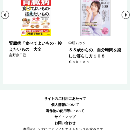
０
腎臓病「食べてよいもの・控
学研ムック
活
えたいもの」大全
５５歳からの、自分時間を楽
富野康日己
しむ暮らし方１０８
Ｇａｋｋｅｎ
サイトのご利用にあたって
個人情報について
著作物の使用等について
サイトマップ
お問い合わせ
商品のリンクにはアフィリエイトリンクを含みます。