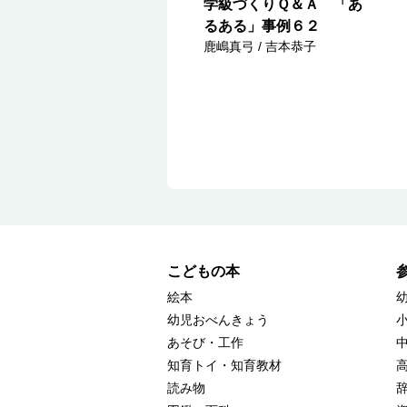
学級づくりＱ＆Ａ 「あ
るある」事例６２
鹿嶋真弓 / 吉本恭子
こどもの本
絵本
幼児おべんきょう
あそび・工作
知育トイ・知育教材
読み物