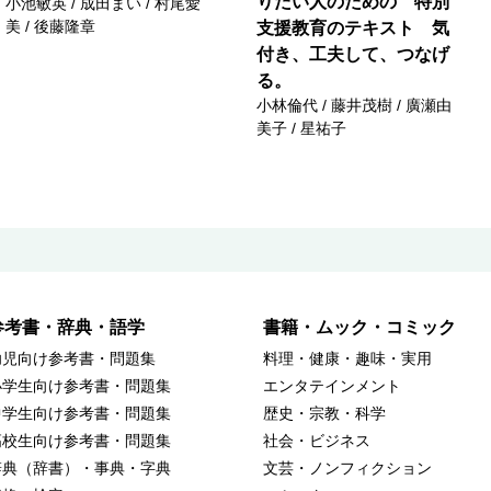
りたい人のための 特別
小池敏英 / 成田まい / 村尾愛
美 / 後藤隆章
支援教育のテキスト 気
付き、工夫して、つなげ
る。
小林倫代 / 藤井茂樹 / 廣瀬由
美子 / 星祐子
参考書・辞典・語学
書籍・ムック・コミック
幼児向け参考書・問題集
料理・健康・趣味・実用
小学生向け参考書・問題集
エンタテインメント
中学生向け参考書・問題集
歴史・宗教・科学
高校生向け参考書・問題集
社会・ビジネス
辞典（辞書）・事典・字典
文芸・ノンフィクション