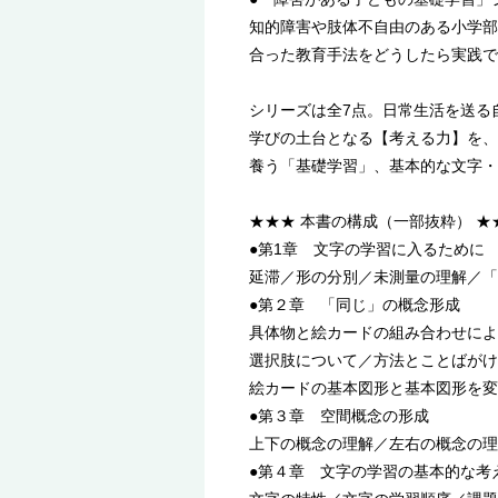
知的障害や肢体不自由のある小学部
合った教育手法をどうしたら実践で
シリーズは全7点。日常生活を送る
学びの土台となる【考える力】を、
養う「基礎学習」、基本的な文字・
★★★ 本書の構成（一部抜粋） ★
●第1章 文字の学習に入るために
延滞／形の分別／未測量の理解／「
●第２章 「同じ」の概念形成
具体物と絵カードの組み合わせによ
選択肢について／方法とことばがけ
絵カードの基本図形と基本図形を変
●第３章 空間概念の形成
上下の概念の理解／左右の概念の理
●第４章 文字の学習の基本的な考