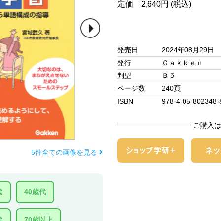
定価 2,640円 (税込)
発売日
2024年08月29日
発行
Ｇａｋｋｅｎ
判型
Ｂ５
ページ数
240頁
ISBN
978-4-05-802348-
ご購入は
5件全ての画像を見る
代
40歳代
代
70歳以上