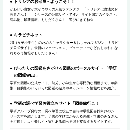
トリシアのお部屋へようこそ！！
かわいい魔女が大かつやくの人気ファンタジー「トリシアは魔法のお
医者さん！！」シリーズの公式サイトです♪ サイト限定のイラスト、
読み物、最新情報、もりだくさん！ 遊びにきてね☆
キラピチネット
JS（女子小学生）のためのキャラクター＆おしゃれマガジン、キラピ
チ公式サイト。最新のファッション、ビューティーなどおしゃれにな
れちゃう情報がもりだくさん！
ぴったりの図鑑をさがせる図鑑のポータルサイト 「学研
の図鑑WEB」
学研の図鑑の公式サイト。幼児、小学生から専門的な図鑑まで、年齢
別・目的別のいろいろな図鑑の紹介やキャンペーン情報などを紹介。
学研の調べ学習お役立ちサイト「図書館行こ！」
学研グループ発行の、調べ学習に役立つ書籍や学校図書館向けのシ
リーズ本を紹介します。子供の学びにかかわる先生・司書のみなさん
を応援し、より楽しく・実りある調べ学習を支援するサイトです。