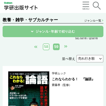
教養・雑学・サブカルチャー
ジャンル一覧
581-587件 / 全587件
58
59
並べ替え
学研ムック
これならわかる！ 『論語』
齋藤孝（監修）