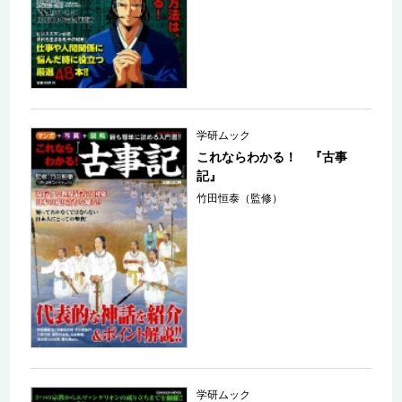
学研ムック
これならわかる！ 『古事
記』
竹田恒泰（監修）
学研ムック