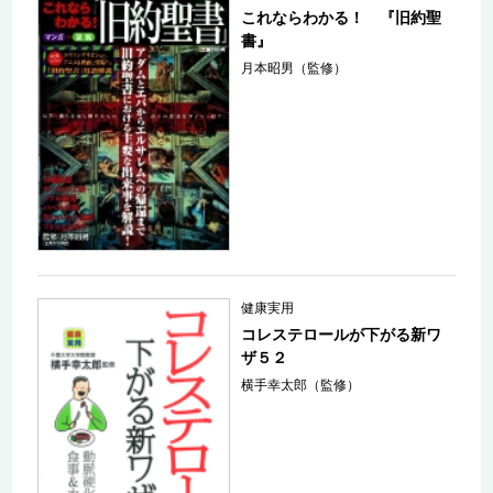
これならわかる！ 『旧約聖
書』
月本昭男（監修）
健康実用
コレステロールが下がる新ワ
ザ５２
横手幸太郎（監修）