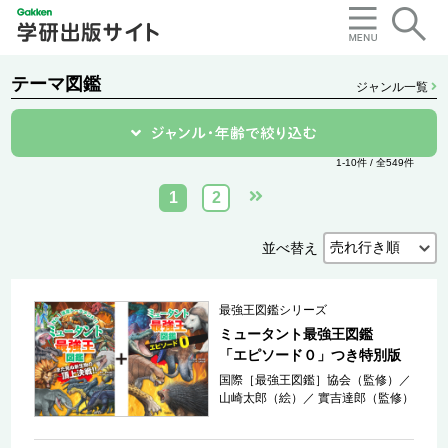
テーマ図鑑
ジャンル一覧
1-10件 / 全549件
1
2
並べ替え
最強王図鑑シリーズ
ミュータント最強王図鑑
「エピソード０」つき特別版
国際［最強王図鑑］協会（監修）
／
山崎太郎（絵）
／
實吉達郎（監修）