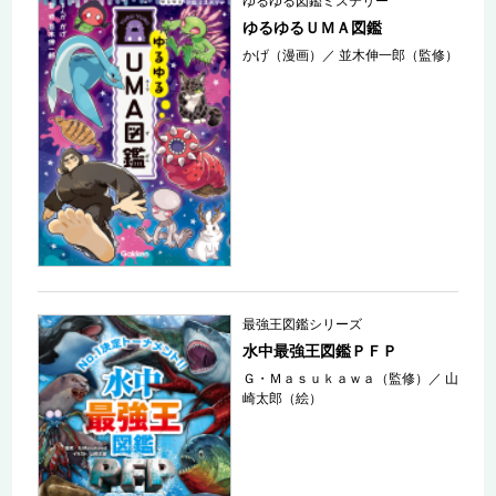
ゆるゆる図鑑ミステリー
ゆるゆるＵＭＡ図鑑
かげ（漫画）
／
並木伸一郎（監修）
最強王図鑑シリーズ
水中最強王図鑑ＰＦＰ
Ｇ・Ｍａｓｕｋａｗａ（監修）
／
山
崎太郎（絵）