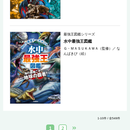
最強王図鑑シリーズ
水中最強王図鑑
Ｇ・ＭＡＳＵＫＡＷＡ（監修）
／
な
んばきび（絵）
1-10件 / 全549件
1
2