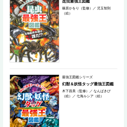
昆虫最強王図鑑
篠原かをり（監修）
／
児玉智則
（絵）
最強王図鑑シリーズ
幻獣＆妖怪タッグ最強王図鑑
木下昌美（監修）
／
なんばきび
（絵）
／
七海ルシア（絵）