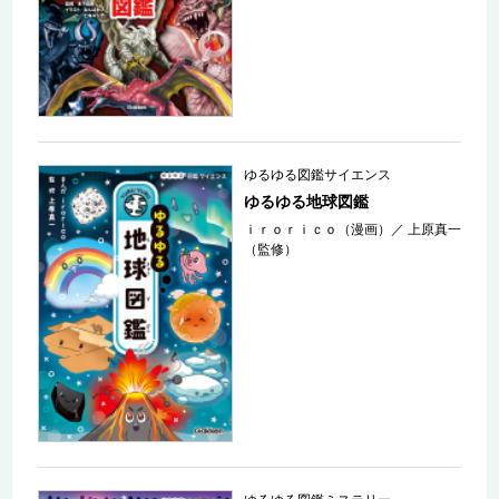
ゆるゆる図鑑サイエンス
ゆるゆる地球図鑑
ｉｒｏｒｉｃｏ（漫画）
／
上原真一
（監修）