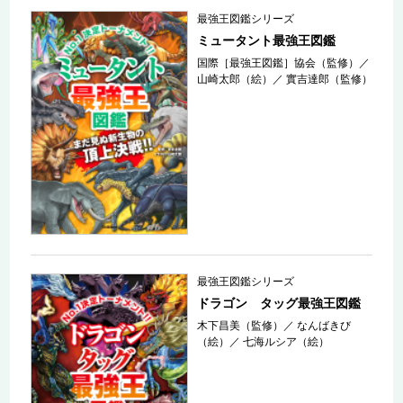
最強王図鑑シリーズ
ミュータント最強王図鑑
国際［最強王図鑑］協会（監修）
／
山崎太郎（絵）
／
實吉達郎（監修）
最強王図鑑シリーズ
ドラゴン タッグ最強王図鑑
木下昌美（監修）
／
なんばきび
（絵）
／
七海ルシア（絵）