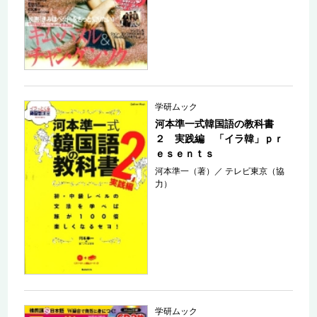
学研ムック
河本準一式韓国語の教科書
２ 実践編 「イラ韓」ｐｒ
ｅｓｅｎｔｓ
河本準一（著）
／
テレビ東京（協
力）
学研ムック