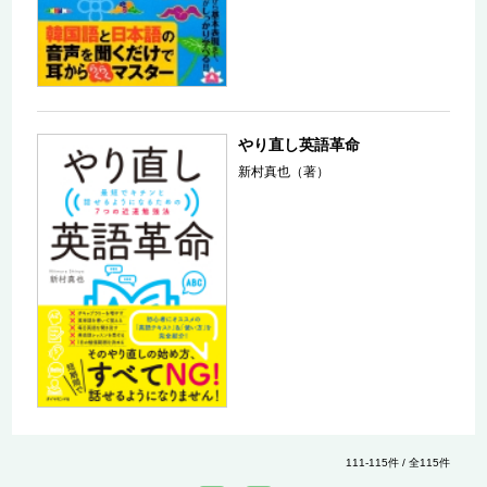
やり直し英語革命
新村真也（著）
111-115件 / 全115件