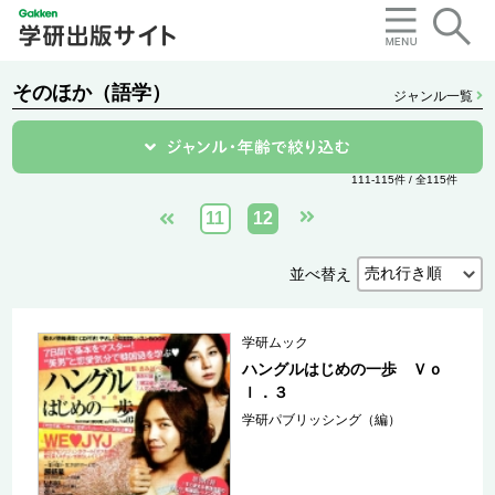
そのほか（語学）
ジャンル一覧
111-115件 / 全115件
11
12
並べ替え
学研ムック
ハングルはじめの一歩 Ｖｏ
ｌ．３
学研パブリッシング（編）