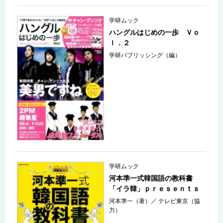
学研ムック
ハングルはじめの一歩 Ｖｏ
ｌ．２
学研パブリッシング（編）
学研ムック
河本準一式韓国語の教科書
「イラ韓」ｐｒｅｓｅｎｔｓ
河本準一（著）
／
テレビ東京（協
力）