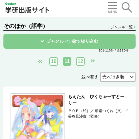
そのほか（語学）
ジャンル一覧
101-110件 / 全115件
10
11
12
並べ替え
もえたん ぴくちゃーすとー
りー
ＰＯＰ（絵）
／
朝霧つくね（文）
／
長谷見沙貴（監修）