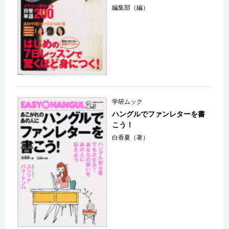
編集部（編）
学研ムック
ハングルでファンレターを書
こう！
白香夏（著）