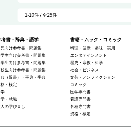
1-10件 / 全25件
参考書・辞典・語学
書籍・ムック・コミック
幼児向け参考書・問題集
料理・健康・趣味・実用
小学生向け参考書・問題集
エンタテインメント
中学生向け参考書・問題集
歴史・宗教・科学
高校生向け参考書・問題集
社会・ビジネス
辞典（辞書）・事典・字典
文芸・ノンフィクション
資格・検定
コミック
語学
医学専門書
進学・就職
看護専門書
大人の学び直し
各種専門書
資格・検定