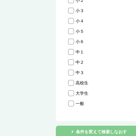
小２
小３
小４
小５
小６
中１
中２
中３
高校生
大学生
一般
条件を変えて検索しなおす