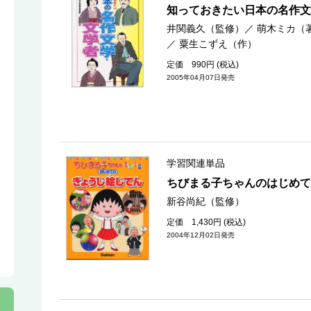
知っておきたい日本の名作文
井関義久（監修）
／
萌木ミカ（
／
粟生こずえ（作）
定価 990円 (税込)
2005年04月07日発売
学習関連単品
ちびまる子ちゃんのはじめて
新谷尚紀（監修）
定価 1,430円 (税込)
2004年12月02日発売