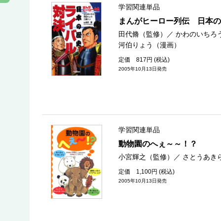
学習関連単品
まんがヒーロー列伝 日本の
田代脩（監修）
／
かわのいちろ
河伯りょう（漫画）
定価 817円 (税込)
2005年10月13日発売
学習関連単品
動物園のへぇ～～！？
小宮輝之（監修）
／
さとうあき
定価 1,100円 (税込)
2005年10月13日発売