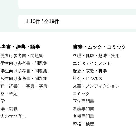
1-10件 / 全19件
参考書・辞典・語学
書籍・ムック・コミック
幼児向け参考書・問題集
料理・健康・趣味・実用
小学生向け参考書・問題集
エンタテインメント
中学生向け参考書・問題集
歴史・宗教・科学
高校生向け参考書・問題集
社会・ビジネス
辞典（辞書）・事典・字典
文芸・ノンフィクション
資格・検定
コミック
語学
医学専門書
進学・就職
看護専門書
大人の学び直し
各種専門書
資格・検定