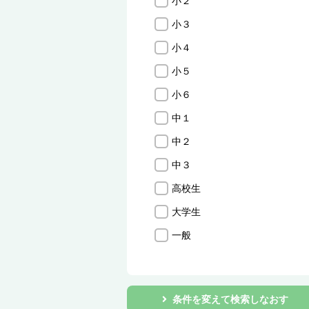
小２
小３
小４
小５
小６
中１
中２
中３
高校生
大学生
一般
条件を変えて検索しなおす