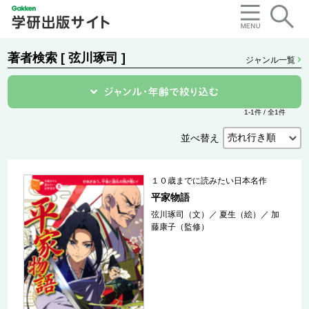
著者検索 [ 弦川琢司 ]
ジャンル一覧
1-1件 / 全1件
並べ替え
１０歳までに読みたい日本名作
平家物語
弦川琢司（文）
／
夏生（絵）
／
加
藤康子（監修）