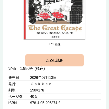
1
/
1
画像
ためし読み
定価 1,980円 (税込)
発売日
2026年07月13日
発行
Ｇａｋｋｅｎ
判型
290×178
ページ数
40頁
ISBN
978-4-05-206374-9