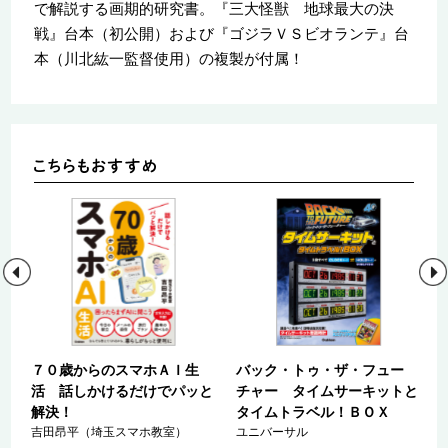
で解説する画期的研究書。『三大怪獣 地球最大の決
戦』台本（初公開）および『ゴジラＶＳビオランテ』台
本（川北紘一監督使用）の複製が付属！
７０歳からのスマホＡＩ生
バック・トゥ・ザ・フュー
活 話しかけるだけでパッと
チャー タイムサーキットと
解決！
タイムトラベル！ＢＯＸ
吉田昂平（埼玉スマホ教室）
ユニバーサル