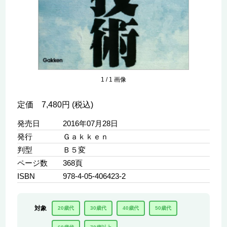
1
/
1
画像
定価 7,480円 (税込)
発売日
2016年07月28日
発行
Ｇａｋｋｅｎ
判型
Ｂ５変
ページ数
368頁
ISBN
978-4-05-406423-2
対象
20歳代
30歳代
40歳代
50歳代