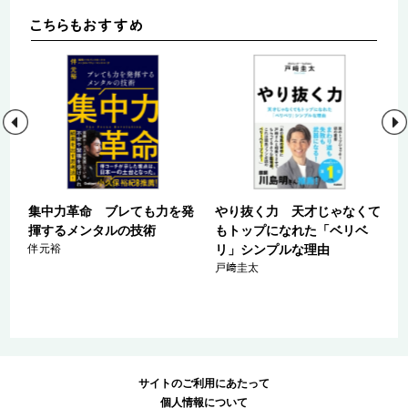
栄
集中力革命 ブレても力を発
やり抜く力 天才じゃなくて
な
揮するメンタルの技術
もトップになれた「ベリベ
伴元裕
リ」シンプルな理由
戸﨑圭太
サイトのご利用にあたって
個人情報について