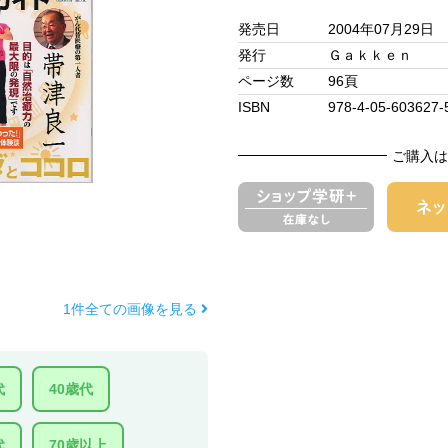
発売日
2004年07月29日
発行
Ｇａｋｋｅｎ
ページ数
96頁
ISBN
978-4-05-603627-
ご購入は
1件全ての画像を見る
代
40歳代
代
70歳以上