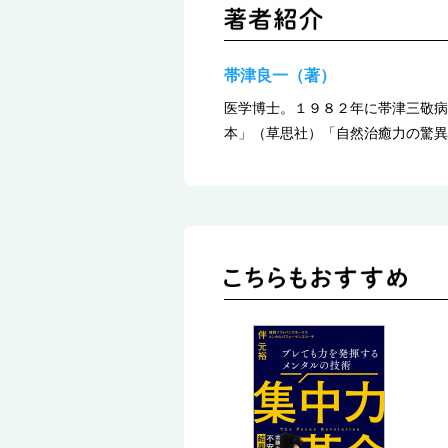
帯津良一（著）
医学博士。１９８２年に帯津三敬病
本」（草思社）「自然治癒力の驚異