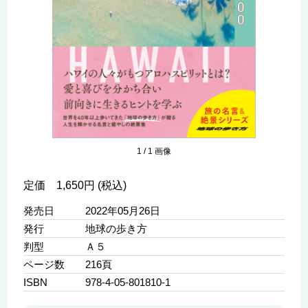
1
/
1
画像
定価 1,650円 (税込)
発売日
2022年05月26日
発行
地球の歩き方
判型
Ａ５
ページ数
216頁
ISBN
978-4-05-801810-1