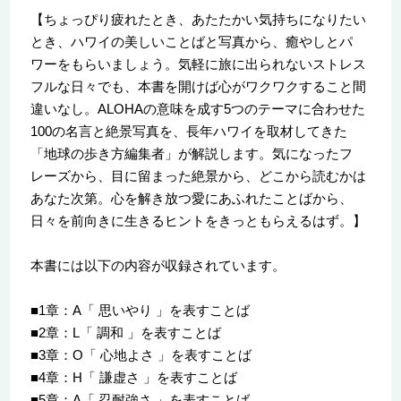
【ちょっぴり疲れたとき、あたたかい気持ちになりたい
とき、ハワイの美しいことばと写真から、癒やしとパ
ワーをもらいましょう。気軽に旅に出られないストレス
フルな日々でも、本書を開けば心がワクワクすること間
違いなし。ALOHAの意味を成す5つのテーマに合わせた
100の名言と絶景写真を、長年ハワイを取材してきた
「地球の歩き方編集者」が解説します。気になったフ
レーズから、目に留まった絶景から、どこから読むかは
あなた次第。心を解き放つ愛にあふれたことばから、
日々を前向きに生きるヒントをきっともらえるはず。】
本書には以下の内容が収録されています。
■1章：A「 思いやり 」を表すことば
■2章：L「 調和 」を表すことば
■3章：O「 心地よさ 」を表すことば
■4章：H「 謙虚さ 」を表すことば
■5章：A「 忍耐強さ 」を表すことば