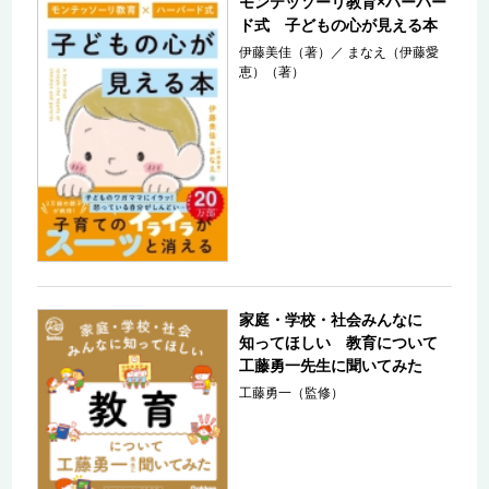
モンテッソーリ教育×ハーバー
ド式 子どもの心が見える本
伊藤美佳（著）
／
まなえ（伊藤愛
恵）（著）
家庭・学校・社会みんなに
知ってほしい 教育について
工藤勇一先生に聞いてみた
工藤勇一（監修）