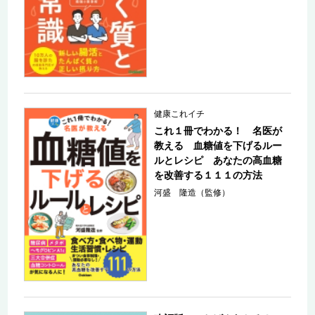
健康これイチ
これ１冊でわかる！ 名医が
教える 血糖値を下げるルー
ルとレシピ あなたの高血糖
を改善する１１１の方法
河盛 隆造（監修）