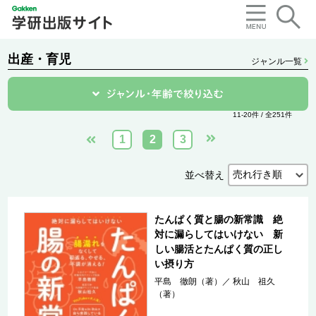
出産・育児
ジャンル一覧
11-20件 / 全251件
1
2
3
並べ替え
たんぱく質と腸の新常識 絶
対に漏らしてはいけない 新
しい腸活とたんぱく質の正し
い摂り方
平島 徹朗（著）
／
秋山 祖久
（著）