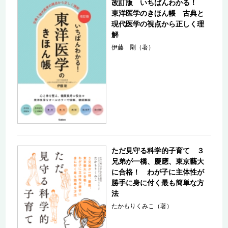
改訂版 いちばんわかる！
東洋医学のきほん帳 古典と
現代医学の視点から正しく理
解
伊藤 剛（著）
ただ見守る科学的子育て ３
兄弟が一橋、慶應、東京藝大
に合格！ わが子に主体性が
勝手に身に付く最も簡単な方
法
たかもりくみこ（著）