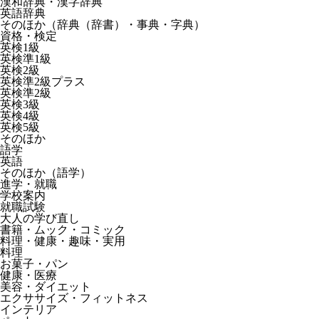
漢和辞典・漢字辞典
英語辞典
そのほか（辞典（辞書）・事典・字典）
資格・検定
英検1級
英検準1級
英検2級
英検準2級プラス
英検準2級
英検3級
英検4級
英検5級
そのほか
語学
英語
そのほか（語学）
進学・就職
学校案内
就職試験
大人の学び直し
書籍・ムック・コミック
料理・健康・趣味・実用
料理
お菓子・パン
健康・医療
美容・ダイエット
エクササイズ・フィットネス
インテリア