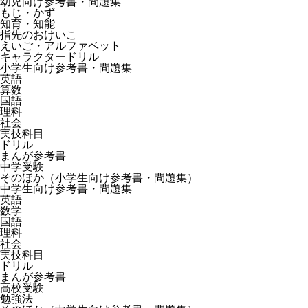
幼児向け参考書・問題集
もじ・かず
知育・知能
指先のおけいこ
えいご・アルファベット
キャラクタードリル
小学生向け参考書・問題集
英語
算数
国語
理科
社会
実技科目
ドリル
まんが参考書
中学受験
そのほか（小学生向け参考書・問題集）
中学生向け参考書・問題集
英語
数学
国語
理科
社会
実技科目
ドリル
まんが参考書
高校受験
勉強法