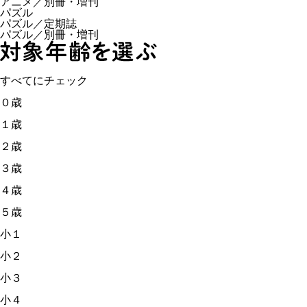
アニメ／別冊・増刊
パズル
パズル／定期誌
パズル／別冊・増刊
すべてにチェック
０歳
１歳
２歳
３歳
４歳
５歳
小１
小２
小３
小４