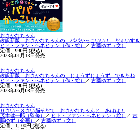
おさかなちゃん
改訳新版 おさかなちゃんの パパかっこいい！ だぁいすき
ヒド・ファン・ヘネヒテン（作・絵）
／
古藤ゆず（文）
定価 990円 (税込)
2023年01月13日発売
おさかなちゃん
改訳新版 おさかなちゃんの じょうずじょうず できたね
ヒド・ファン・へネヒテン（作・絵）
／
古藤ゆず（文）
定価 990円 (税込)
2023年06月08日発売
おさかなちゃん
０さい～３さい脳そだて おさかなちゃんと あはは！
茂木健一郎（監修）
／
ヒド・ファン・へネヒテン（絵）
／
古
藤ゆず（企画）
／
古藤ゆず（文）
定価 1,100円 (税込)
2023年11月16日発売