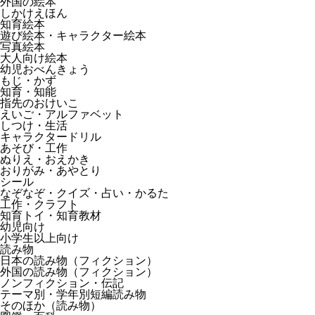
外国の絵本
しかけえほん
知育絵本
遊び絵本・キャラクター絵本
写真絵本
大人向け絵本
幼児おべんきょう
もじ・かず
知育・知能
指先のおけいこ
えいご・アルファベット
しつけ・生活
キャラクタードリル
あそび・工作
ぬりえ・おえかき
おりがみ・あやとり
シール
なぞなぞ・クイズ・占い・かるた
工作・クラフト
知育トイ・知育教材
幼児向け
小学生以上向け
読み物
日本の読み物（フィクション）
外国の読み物（フィクション）
ノンフィクション・伝記
テーマ別・学年別短編読み物
そのほか（読み物）