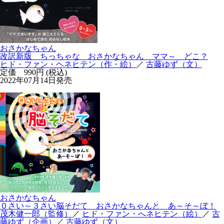
おさかなちゃん
改訳新版 ちっちゃな おさかなちゃん ママ～ どこ？
ヒド・ファン・ヘネヒテン（作・絵）
／
古藤ゆず（文）
定価 990円 (税込)
2022年07月14日発売
おさかなちゃん
０さい～３さい脳そだて おさかなちゃんと あ～そ～ぼ！
茂木健一郎（監修）
／
ヒド・ファン・へネヒテン（絵）
／
古
藤ゆず（企画）
／
古藤ゆず（文）