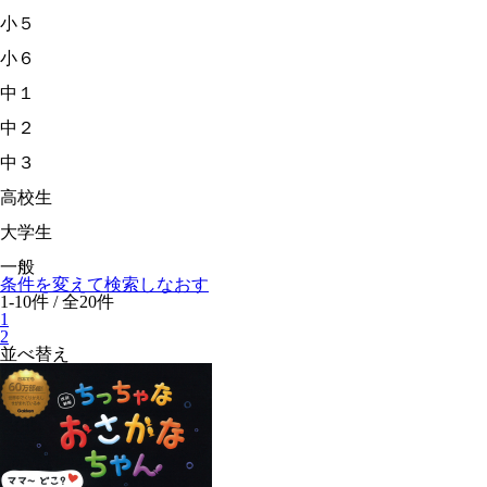
小５
小６
中１
中２
中３
高校生
大学生
一般
条件を変えて検索しなおす
1-10件 / 全20件
1
2
並べ替え