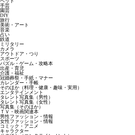
ペット
手芸
園芸
DIY
旅行
美術・アート
音楽
占い
鉄道
ミリタリー
カメラ
アウトドア・つり
スポーツ
パズル・ゲーム・攻略本
出産・育児
介護・福祉
冠婚葬祭・手紙・マナー
カレンダー・手帳
そのほか（料理・健康・趣味・実用）
エンタテインメント
タレント写真集（男性）
タレント写真集（女性）
写真集（そのほか）
ＴＶ・映画関連本
男性ファッション・情報
女性ファッション・情報
コミック・アニメ
キャラクター