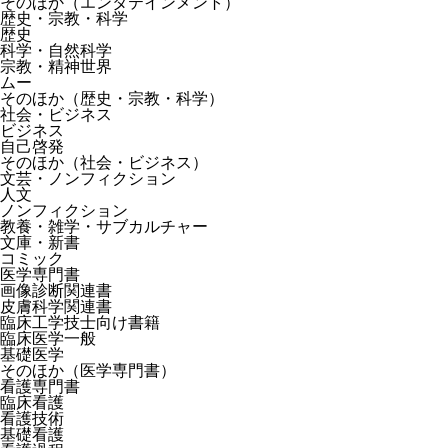
そのほか（エンタテインメント）
歴史・宗教・科学
歴史
科学・自然科学
宗教・精神世界
ムー
そのほか（歴史・宗教・科学）
社会・ビジネス
ビジネス
自己啓発
そのほか（社会・ビジネス）
文芸・ノンフィクション
人文
ノンフィクション
教養・雑学・サブカルチャー
文庫・新書
コミック
医学専門書
画像診断関連書
皮膚科学関連書
臨床工学技士向け書籍
臨床医学一般
基礎医学
そのほか（医学専門書）
看護専門書
臨床看護
看護技術
基礎看護