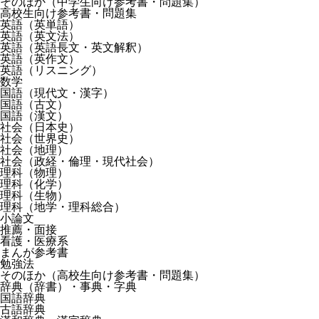
そのほか（中学生向け参考書・問題集）
高校生向け参考書・問題集
英語（英単語）
英語（英文法）
英語（英語長文・英文解釈）
英語（英作文）
英語（リスニング）
数学
国語（現代文・漢字）
国語（古文）
国語（漢文）
社会（日本史）
社会（世界史）
社会（地理）
社会（政経・倫理・現代社会）
理科（物理）
理科（化学）
理科（生物）
理科（地学・理科総合）
小論文
推薦・面接
看護・医療系
まんが参考書
勉強法
そのほか（高校生向け参考書・問題集）
辞典（辞書）・事典・字典
国語辞典
古語辞典