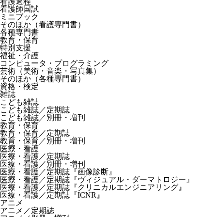
看護過程
看護師国試
ミニブック
そのほか（看護専門書）
各種専門書
教育・保育
特別支援
福祉・介護
コンピュータ・プログラミング
芸術（美術・音楽・写真集）
そのほか（各種専門書）
資格・検定
雑誌
こども雑誌
こども雑誌／定期誌
こども雑誌／別冊・増刊
教育・保育
教育・保育／定期誌
教育・保育／別冊・増刊
医療・看護
医療・看護／定期誌
医療・看護／別冊・増刊
医療・看護／定期誌『画像診断』
医療・看護／定期誌『ヴィジュアル・ダーマトロジー』
医療・看護／定期誌『クリニカルエンジニアリング』
医療・看護／定期誌『ICNR』
アニメ
アニメ／定期誌