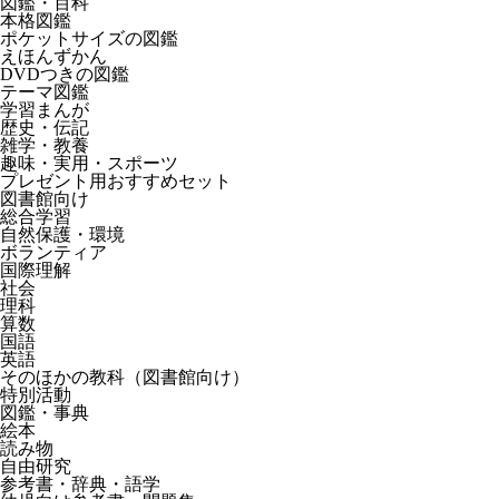
図鑑・百科
本格図鑑
ポケットサイズの図鑑
えほんずかん
DVDつきの図鑑
テーマ図鑑
学習まんが
歴史・伝記
雑学・教養
趣味・実用・スポーツ
プレゼント用おすすめセット
図書館向け
総合学習
自然保護・環境
ボランティア
国際理解
社会
理科
算数
国語
英語
そのほかの教科（図書館向け）
特別活動
図鑑・事典
絵本
読み物
自由研究
参考書・辞典・語学